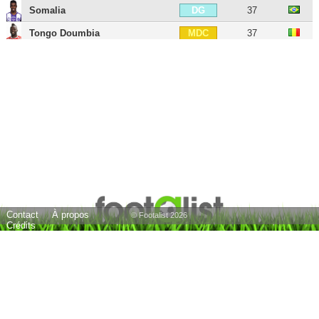
Somalia
37
DG
Tongo Doumbia
37
MDC
Zinédine Machach
30
MC
Pantxi Sirieix
45
MC
Ibrahima Sangaré
28
MC
Jean-Daniel Akpa-Akpro
33
MD
Adrien Regattin
34
AIG
Jimmy Durmaz
37
AIG
Ola Toivonen
40
ATT
Contact
À propos
Youssef Ben Ali
31
ATT
© Footalist 2026
Crédits
Sana Zaniou
31
BU
24 joueurs