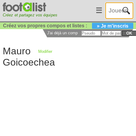
☰
Créez et partagez vos équipes
Créez vos propres compos et listes :
» Je m'inscris
J'ai déjà un compte :
OK
Mauro
Modifier
Goicoechea