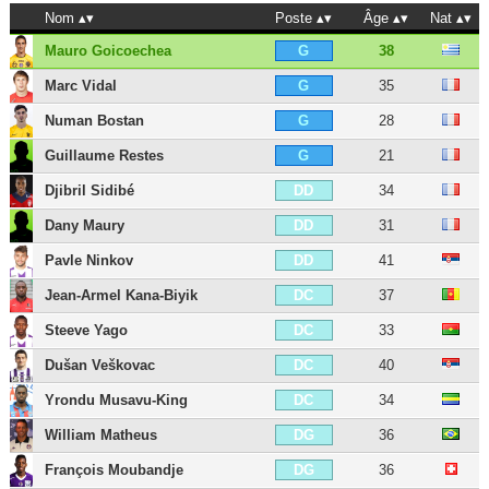
Nom
Poste
Âge
Nat
Mauro Goicoechea
38
G
Marc Vidal
35
G
Numan Bostan
28
G
Guillaume Restes
21
G
Djibril Sidibé
34
DD
Dany Maury
31
DD
Pavle Ninkov
41
DD
Jean-Armel Kana-Biyik
37
DC
Steeve Yago
33
DC
Dušan Veškovac
40
DC
Yrondu Musavu-King
34
DC
William Matheus
36
DG
François Moubandje
36
DG