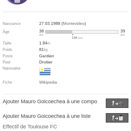
27.03.1988 (
Montevideo
)
Naissance
38
39
Âge
ans
ans
134
jours
1.84
Taille
m
81
Poids
kg
Gardien
Poste
Droitier
Pied
Nationalité
Wikipedia
Fiche
Ajouter Mauro Goicoechea à une compo
Ajouter Mauro Goicoechea à une liste
Effectif de
Toulouse FC