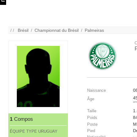
/ /
Brésil
/
Championnat du Brésil
/
Palmeiras
C
0
Naissance
4
Âge
an
1
Taille
8
Poids
1
Compos
Mi
Poste
Dr
Pied
ÉQUIPE TYPE URUGUAY