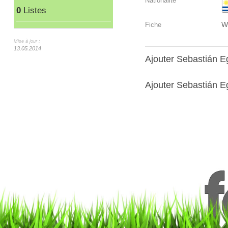
Nationalité
0
Listes
W
Fiche
Mise à jour :
13.05.2014
Ajouter Sebastián 
Ajouter Sebastián Eg