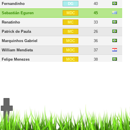
Fernandinho
40
DG
Sebastián Eguren
45
MDC
Renatinho
33
MC
Patrick de Paula
26
MC
Marquinhos Gabriel
36
MOC
William Mendieta
37
MOC
Felipe Menezes
38
MOC
Gabriel Veron
23
AID
Vinícius
33
AIG
Ananias
37
ATT
Serginho
35
ATT
Leandro
33
BU
Lucas Barrios
41
BU
Caio
33
BU