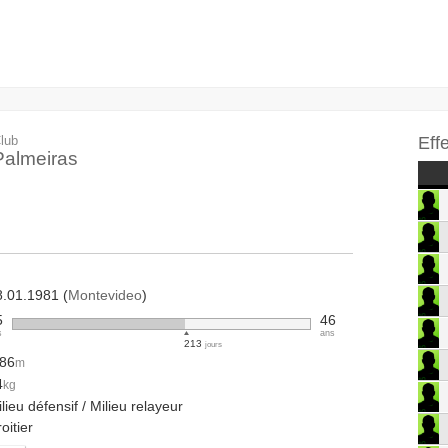
lub
Eff
Palmeiras
8.01.1981 (
Montevideo
)
5
46
s
ans
213
jours
.86
m
4
kg
lieu défensif / Milieu relayeur
oitier