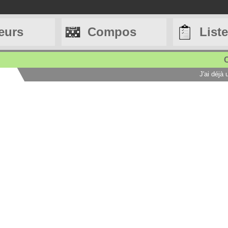
eurs
Compos
List
C
J'ai déjà