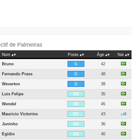
ectif de
Palmeiras
Nom
Poste
Âge
Nat
Bruno
42
G
Fernando Prass
48
G
Weverton
38
G
Luis Felipe
35
DD
Wendel
45
DD
Mauricio Victorino
43
DC
Juninho
36
DG
Egídio
40
DG