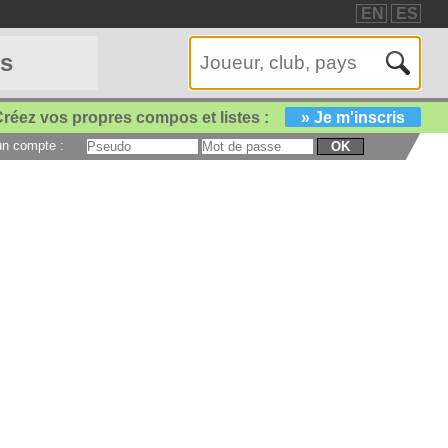
EN
ES
es
réez vos propres compos et listes :
» Je m'inscris
 un compte :
OK