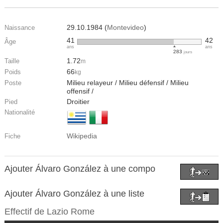
29.10.1984 (
Montevideo
)
Naissance
41
42
Âge
ans
ans
283
jours
1.72
Taille
m
66
Poids
kg
Milieu relayeur / Milieu défensif / Milieu
Poste
offensif /
Droitier
Pied
Nationalité
Wikipedia
Fiche
Ajouter Álvaro González à une compo
Ajouter Álvaro González à une liste
Effectif de
Lazio Rome