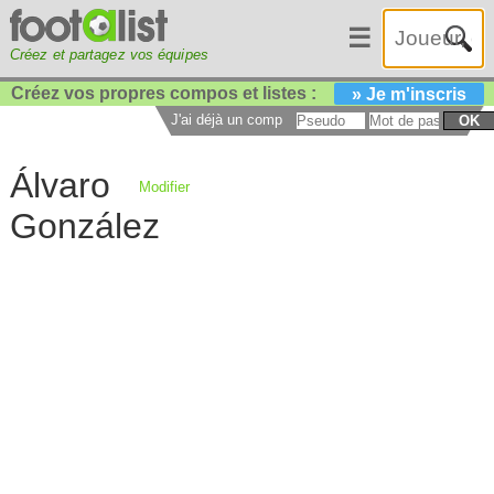
☰
Créez et partagez vos équipes
Créez vos propres compos et listes :
» Je m'inscris
J'ai déjà un compte :
OK
Álvaro
Modifier
González