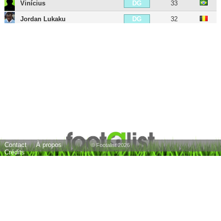
Vinícius
33
DG
Jordan Lukaku
32
DG
Lorenzo Filippini
31
DG
Lucas Leiva
39
MDC
Sergej Milinkovic-Savic
31
MC
Mattéo Guendouzi
27
MC
Ogenyi Onazi
33
MC
Cristian Ledesma
43
MC
Álvaro González
41
MC
Contact
À propos
Gonzalo Escalante
33
MD
© Footalist 2026
Crédits
Ederson
40
MOC
Luis Alberto
33
MOC
Senad Lulic
40
MG
Stefano Mauri
46
MG