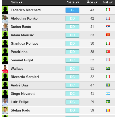
Nom
Poste
Âge
Nat
Federico Marchetti
43
G
Abdoulay Konko
42
DD
Dušan Basta
41
DD
Adam Marusic
33
DD
Gianluca Pollace
30
DD
Pereirinha
38
DD
Samuel Gigot
32
DC
Wallace
31
DC
Riccardo Serpieri
32
DC
Andrè Dias
47
DC
Diego Novaretti
41
DC
Luiz Felipe
29
DC
Stefan Radu
39
DG