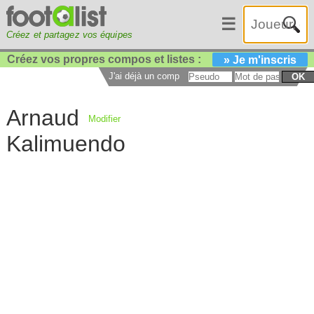
☰
Créez et partagez vos équipes
Créez vos propres compos et listes :
» Je m'inscris
J'ai déjà un compte :
OK
Arnaud
Modifier
Kalimuendo