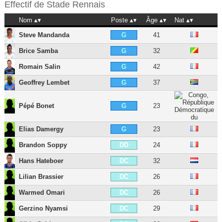
Effectif de
Stade Rennais
Nom
Poste
Âge
Nat
Steve Mandanda
41
G
Brice Samba
32
G
Romain Salin
42
G
Geoffrey Lembet
37
G
Pépé Bonet
23
G
Elias Damergy
23
G
Brandon Soppy
24
DD
Hans Hateboer
32
DC
Lilian Brassier
26
DC
Warmed Omari
26
DC
Gerzino Nyamsi
29
DC