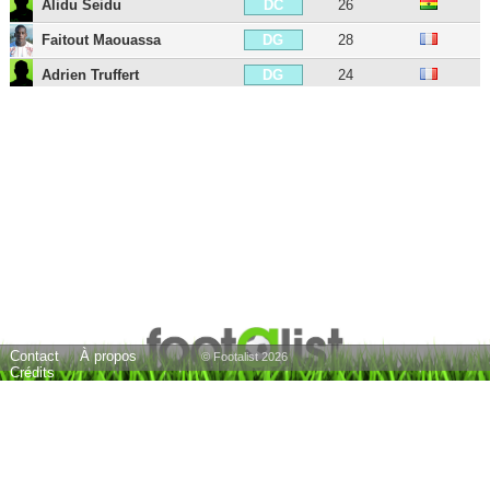
Alidu Seidu
26
DC
Faitout Maouassa
28
DG
Adrien Truffert
24
DG
Quentin Merlin
24
DG
Valentin Rongier
31
MDC
Seko Fofana
31
MDC
Baptiste Santamaria
31
MC
Benjamin Bourigeaud
32
MC
Flavien Tait
33
MC
Ludovic Blas
28
MOC
James Edward Léa-Siliki
30
MG
Contact
À propos
© Footalist 2026
Crédits
Arnaud Kalimuendo
24
ATT
23 joueurs