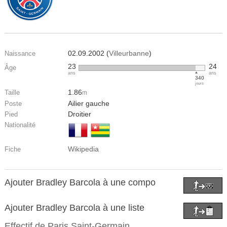
02.09.2002 (
Villeurbanne
)
Naissance
23
24
Âge
ans
ans
340
jours
1.86
Taille
m
Ailier gauche
Poste
Droitier
Pied
Nationalité
Wikipedia
Fiche
Ajouter Bradley Barcola à une compo
Ajouter Bradley Barcola à une liste
Effectif de
Paris Saint-Germain