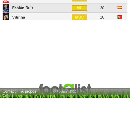
Fabián Ruiz
30
MC
Vitinha
26
MOC
Lee Kang-in
25
MOC
Désiré Doué
21
MOC
Dro Fernández
18
MOC
Senny Mayulu
20
MOC
Ousmane Dembélé
29
AID
Ibrahim Mbaye
18
AID
Bradley Barcola
23
AIG
Contact
À propos
Khvicha Kvaratskhelia
25
AIG
© Footalist 2026
Crédits
Quentin Ndjantou
19
AIG
Noah Nsoki
19
AIG
Luis Enrique
56
E
26 joueurs