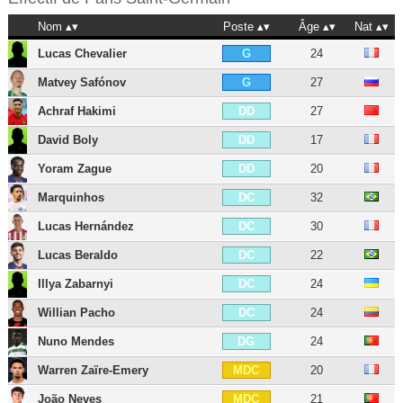
Nom
Poste
Âge
Nat
Lucas Chevalier
24
G
Matvey Safónov
27
G
Achraf Hakimi
27
DD
David Boly
17
DD
Yoram Zague
20
DD
Marquinhos
32
DC
Lucas Hernández
30
DC
Lucas Beraldo
22
DC
Illya Zabarnyi
24
DC
Willian Pacho
24
DC
Nuno Mendes
24
DG
Warren Zaïre-Emery
20
MDC
João Neves
21
MDC