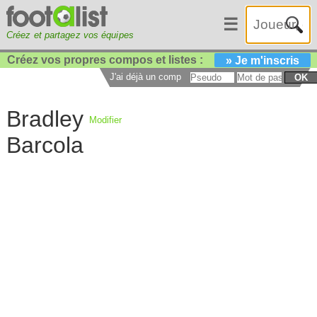
☰
Créez et partagez vos équipes
Créez vos propres compos et listes :
» Je m'inscris
J'ai déjà un compte :
OK
Bradley
Modifier
Barcola