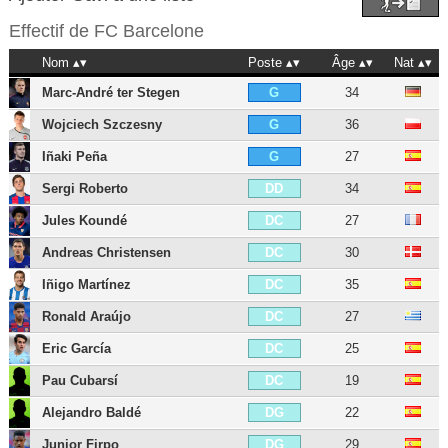
Effectif de
FC Barcelone
Nom
Poste
Âge
Nat
Marc-André ter Stegen
34
G
Wojciech Szczesny
36
G
Iñaki Peña
27
G
Sergi Roberto
34
DD
Jules Koundé
27
DC
Andreas Christensen
30
DC
Iñigo Martínez
35
DC
Ronald Araújo
27
DC
Eric García
25
DC
Pau Cubarsí
19
DC
Alejandro Baldé
22
DG
Junior Firpo
29
DG