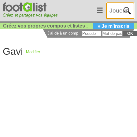
☰
Créez et partagez vos équipes
Créez vos propres compos et listes :
» Je m'inscris
J'ai déjà un compte :
OK
Gavi
Modifier