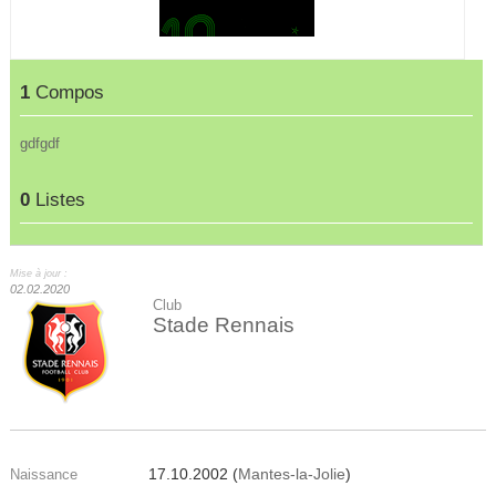
1
Compos
gdfgdf
0
Listes
Mise à jour :
02.02.2020
Club
Stade Rennais
17.10.2002 (
Mantes-la-Jolie
)
Naissance