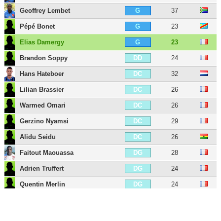
Geoffrey Lembet
37
G
Pépé Bonet
23
G
Elias Damergy
23
G
Brandon Soppy
24
DD
Hans Hateboer
32
DC
Lilian Brassier
26
DC
Warmed Omari
26
DC
Gerzino Nyamsi
29
DC
Alidu Seidu
26
DC
Faitout Maouassa
28
DG
Adrien Truffert
24
DG
Quentin Merlin
24
DG
Valentin Rongier
31
MDC
Seko Fofana
31
MDC