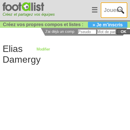
☰
Créez et partagez vos équipes
Créez vos propres compos et listes :
» Je m'inscris
J'ai déjà un compte :
OK
Elias
Modifier
Damergy