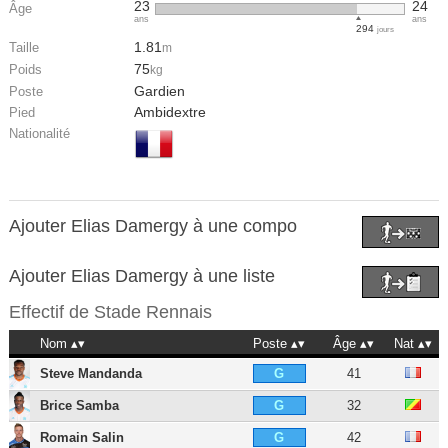
23
24
Âge
ans
ans
294
jours
1.81
Taille
m
75
Poids
kg
Gardien
Poste
Ambidextre
Pied
Nationalité
Ajouter Elias Damergy à une compo
Ajouter Elias Damergy à une liste
Effectif de
Stade Rennais
Nom
Poste
Âge
Nat
Steve Mandanda
41
G
Brice Samba
32
G
Romain Salin
42
G