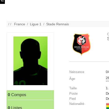
/ /
France
/
Ligue 1
/
Stade Rennais
C
0
Naissance
2
Âge
an
1
Taille
Dé
Poste
0
Compos
Dr
Pied
Nationalité
0
Listes