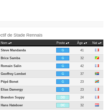
ectif de
Stade Rennais
Nom
Poste
Âge
Nat
Steve Mandanda
41
G
Brice Samba
32
G
Romain Salin
42
G
Geoffrey Lembet
37
G
Pépé Bonet
23
G
Elias Damergy
23
G
Brandon Soppy
24
DD
Hans Hateboer
32
DC