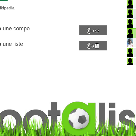
ikipedia
 à une compo
 une liste