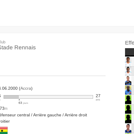
lub
Eff
Stade Rennais
4.06.2000 (
Accra
)
6
27
s
ans
63
jours
.73
m
fenseur central / Arrière gauche / Arrière droit
oitier