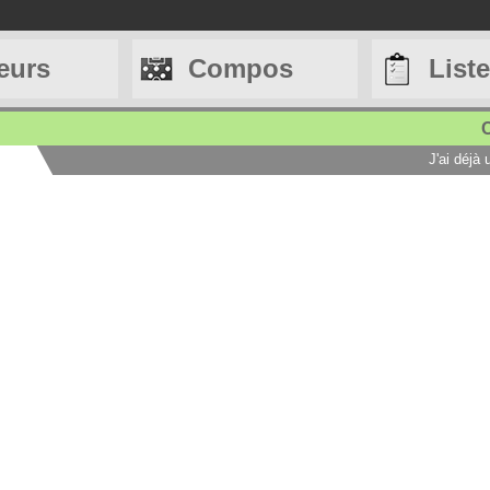
eurs
Compos
List
C
J'ai déjà