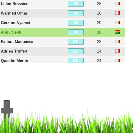
Lilian Brassier
26
DC
Warmed Omari
26
DC
Gerzino Nyamsi
29
DC
Alidu Seidu
26
DC
Faitout Maouassa
28
DG
Adrien Truffert
24
DG
Quentin Merlin
24
DG
Valentin Rongier
31
MDC
Seko Fofana
31
MDC
Baptiste Santamaria
31
MC
Benjamin Bourigeaud
32
MC
Flavien Tait
33
MC
Ludovic Blas
28
MOC
James Edward Léa-Siliki
30
MG