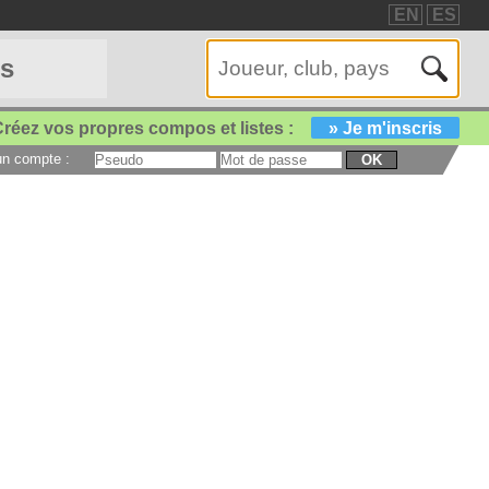
EN
ES
es
réez vos propres compos et listes :
» Je m'inscris
 un compte :
OK