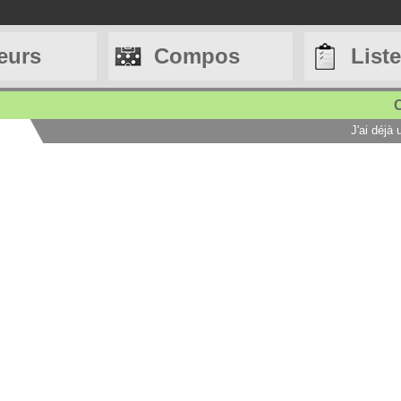
eurs
Compos
List
C
J'ai déjà