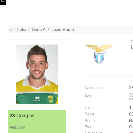
/ /
Italie
/
Serie A
/
Lazio Rome
C
2
Naissance
3
Âge
an
1
Taille
8
Poids
23
Compos
Bu
Poste
G
Pied
PRUEBA