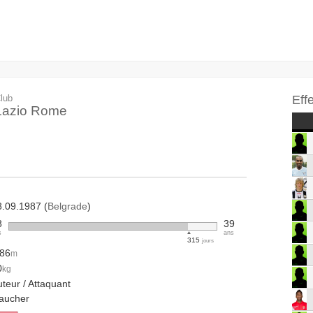
lub
Eff
Lazio Rome
8.09.1987 (
Belgrade
)
8
39
s
ans
315
jours
.86
m
0
kg
teur / Attaquant
aucher