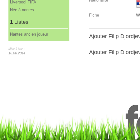
Nationalité
Liverpool FIFA
Née à nantes
W
Fiche
1
Listes
Nantes ancien joueur
Ajouter Filip Djordj
Mise à jour :
Ajouter Filip Djordjev
10.06.2014