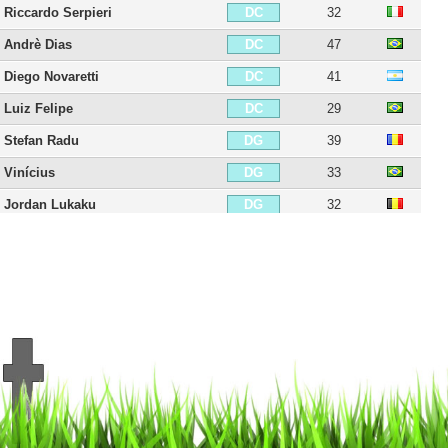
Riccardo Serpieri
32
DC
Andrè Dias
47
DC
Diego Novaretti
41
DC
Luiz Felipe
29
DC
Stefan Radu
39
DG
Vinícius
33
DG
Jordan Lukaku
32
DG
Lorenzo Filippini
31
DG
Lucas Leiva
39
MDC
Sergej Milinkovic-Savic
31
MC
Mattéo Guendouzi
27
MC
Ogenyi Onazi
33
MC
Cristian Ledesma
43
MC
Álvaro González
41
MC