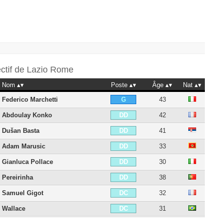
ectif de
Lazio Rome
Nom
Poste
Âge
Nat
Federico Marchetti
43
G
Abdoulay Konko
42
DD
Dušan Basta
41
DD
Adam Marusic
33
DD
Gianluca Pollace
30
DD
Pereirinha
38
DD
Samuel Gigot
32
DC
Wallace
31
DC