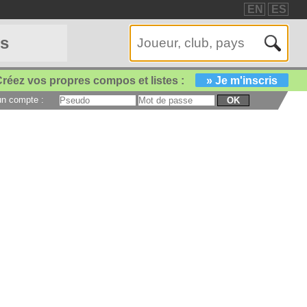
EN
ES
es
réez vos propres compos et listes :
» Je m'inscris
 un compte :
OK