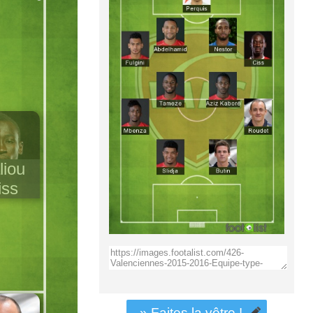
liou
iss
» Faites la vôtre !