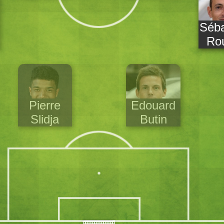
Séba
Ro
Pierre
Edouard
Slidja
Butin