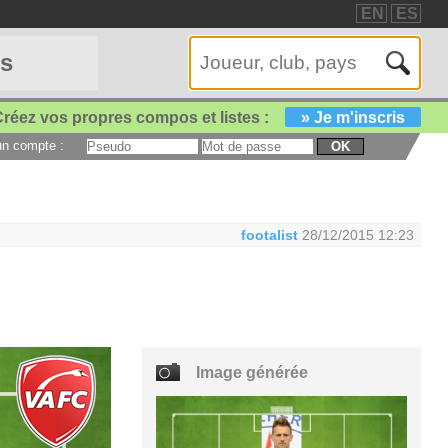
EN
ES
es
réez vos propres compos et listes :
» Je m'inscris
 un compte :
OK
footalist
28/12/2015 12:23
Image générée