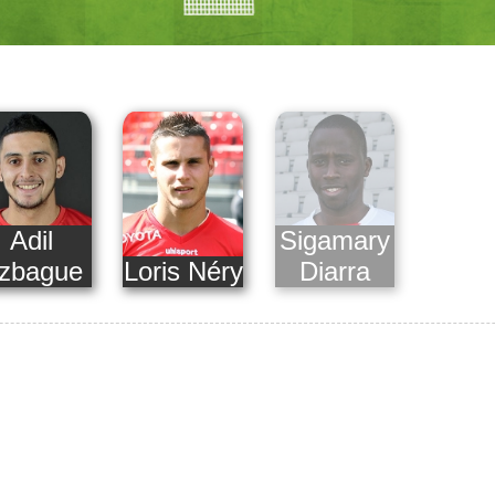
Adil
Sigamary
zbague
Loris Néry
Diarra