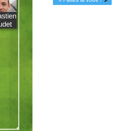
stien
udet