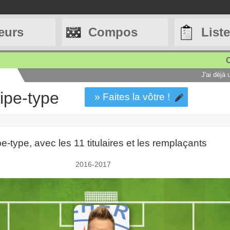
eurs
Compos
List
C
J'ai déjà
ipe-type
» Faites la vôtre !
-type, avec les 11 titulaires et les remplaçants
2016-2017