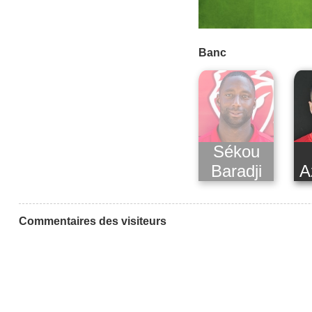
Banc
Sékou
Baradji
A
Commentaires des visiteurs