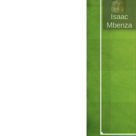
Isaac
Mbenza