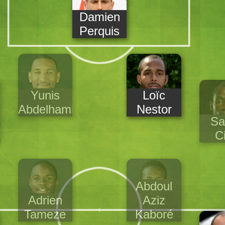
Damien
Perquis
Yunis
Loïc
Abdelhamid
Nestor
Sa
C
Abdoul
Adrien
Aziz
Tameze
Kaboré