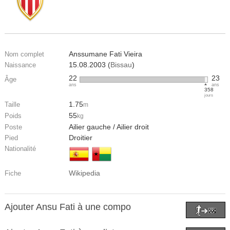
Anssumane Fati Vieira
Nom complet
15.08.2003 (
Bissau
)
Naissance
22
23
Âge
ans
ans
358
jours
1.75
Taille
m
55
Poids
kg
Ailier gauche / Ailier droit
Poste
Droitier
Pied
Nationalité
Wikipedia
Fiche
Ajouter Ansu Fati à une compo