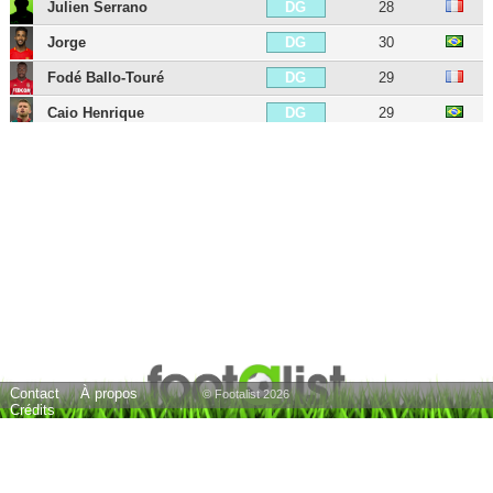
Julien Serrano
28
DG
Jorge
30
DG
Fodé Ballo-Touré
29
DG
Caio Henrique
29
DG
Judilson Pelé
34
MDC
Cesc Fàbregas
39
MC
Aleksandr Golovin
30
MC
Eliot Matazo
24
MC
Eliesse Ben Seghir
21
MOC
Maghnes Akliouche
24
MOC
Krépin Diatta
27
AID
Contact
À propos
Anthony Musaba
25
AID
© Footalist 2026
Crédits
Ismail Jakobs
26
AID
Ansu Fati
22
AIG