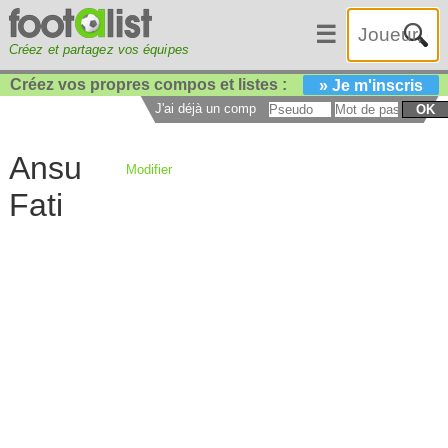
☰
Créez et partagez vos équipes
Créez vos propres compos et listes :
» Je m'inscris
J'ai déjà un compte :
OK
Ansu
Modifier
Fati