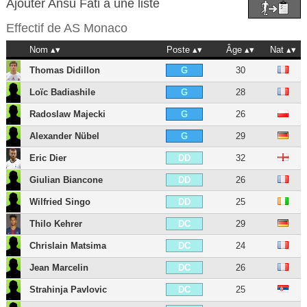
Ajouter Ansu Fati à une liste
Effectif de
AS Monaco
Nom
Poste
Âge
Nat
Thomas Didillon
30
G
Loïc Badiashile
28
G
Radoslaw Majecki
26
G
Alexander Nübel
29
G
Eric Dier
32
DD
Giulian Biancone
26
DD
Wilfried Singo
25
DD
Thilo Kehrer
29
DC
Chrislain Matsima
24
DC
Jean Marcelin
26
DC
Strahinja Pavlovic
25
DC