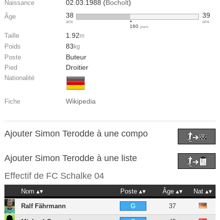
02.03.1988 (
Bocholt
)
Naissance
38
39
Âge
ans
ans
160
jours
1.92
Taille
m
83
Poids
kg
Buteur
Poste
Droitier
Pied
Nationalité
Wikipedia
Fiche
Ajouter Simon Terodde à une compo
Ajouter Simon Terodde à une liste
Effectif de
FC Schalke 04
Nom
Poste
Âge
Nat
Ralf Fährmann
37
G