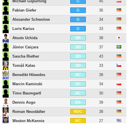
Michael Gspurning
45
G
Fabian Giefer
36
G
Alexander Schwolow
34
G
Loris Karius
33
G
Atsuto Uchida
38
DD
Júnior Caiçara
37
DD
Sascha Riether
43
DD
Tomáš Kalas
33
DD
Benedikt Höwedes
38
DC
Marcin Kaminski
34
DC
Timo Baumgartl
30
DC
Dennis Aogo
39
DG
Roman Neustädter
38
MDC
Weston McKennie
27
MC