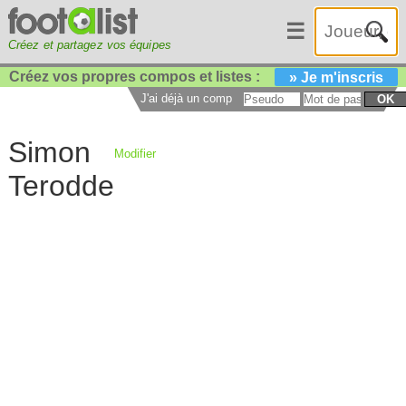
☰
Créez et partagez vos équipes
Créez vos propres compos et listes :
» Je m'inscris
J'ai déjà un compte :
OK
Simon
Modifier
Terodde