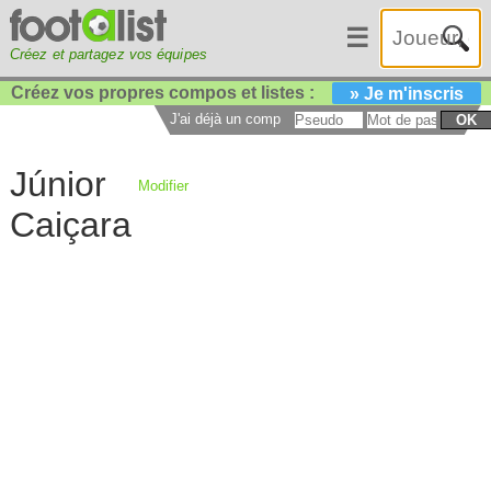
☰
Créez et partagez vos équipes
Créez vos propres compos et listes :
» Je m'inscris
J'ai déjà un compte :
OK
Júnior
Modifier
Caiçara