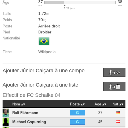
37
38
Âge
ans
ans
103
jours
1.72
Taille
m
70
Poids
kg
Arrière droit
Poste
Droitier
Pied
Nationalité
Wikipedia
Fiche
Ajouter Júnior Caiçara à une compo
Ajouter Júnior Caiçara à une liste
Effectif de
FC Schalke 04
Nom
Poste
Âge
Nat
Ralf Fährmann
37
G
Michael Gspurning
45
G