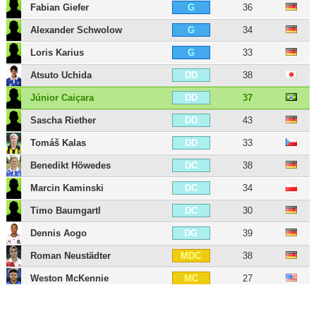
Fabian Giefer
36
G
Alexander Schwolow
34
G
Loris Karius
33
G
Atsuto Uchida
38
DD
Júnior Caiçara
37
DD
Sascha Riether
43
DD
Tomáš Kalas
33
DD
Benedikt Höwedes
38
DC
Marcin Kaminski
34
DC
Timo Baumgartl
30
DC
Dennis Aogo
39
DG
Roman Neustädter
38
MDC
Weston McKennie
27
MC
Max Meyer
30
MOC