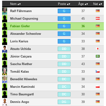
Nom
Poste
Âge
Nat
Ralf Fährmann
37
G
Michael Gspurning
45
G
Fabian Giefer
36
G
Alexander Schwolow
34
G
Loris Karius
33
G
Atsuto Uchida
38
DD
Júnior Caiçara
37
DD
Sascha Riether
43
DD
Tomáš Kalas
33
DD
Benedikt Höwedes
38
DC
Marcin Kaminski
34
DC
Timo Baumgartl
30
DC
Dennis Aogo
39
DG