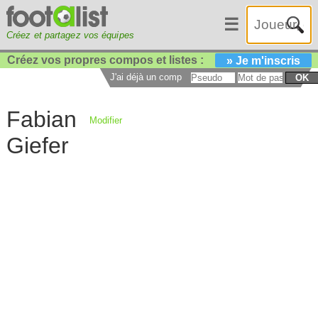
☰
Créez et partagez vos équipes
Créez vos propres compos et listes :
» Je m'inscris
J'ai déjà un compte :
OK
Fabian
Modifier
Giefer