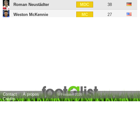
Roman Neustädter
38
MDC
Weston McKennie
27
MC
Max Meyer
30
MOC
Sidney Sam
38
AID
Klaas-Jan Huntelaar
42
BU
Franco di Santo
37
BU
Simon Terodde
38
BU
Markus Weinzierl
51
E
21 joueurs
Contact
À propos
© Footalist 2026
Crédits