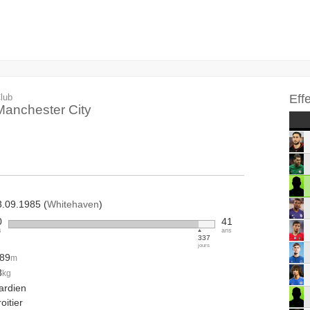
lub
Eff
Manchester City
3.09.1985 (
Whitehaven
)
0
41
s
ans
337
jours
.89
m
8
kg
ardien
oitier