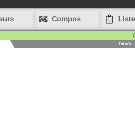
eurs
Compos
List
C
J'ai déjà