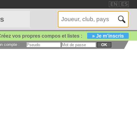
EN
ES
es
réez vos propres compos et listes :
» Je m'inscris
 un compte :
OK