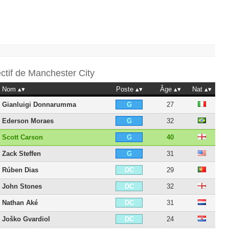
ectif de
Manchester City
Nom
Poste
Âge
Nat
Gianluigi Donnarumma
27
G
Ederson Moraes
32
G
Scott Carson
40
G
Zack Steffen
31
G
Rúben Dias
29
DC
John Stones
32
DC
Nathan Aké
31
DC
Joško Gvardiol
24
DC