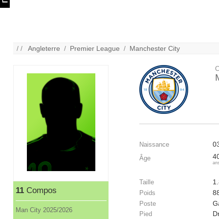
/ /
Angleterre
/
Premier League
/
Manchester City
C
0
Naissance
4
Âge
an
1
Taille
11
Compos
8
Poids
G
Poste
Man City 2025/2026
Dr
Pied