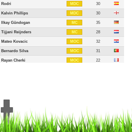
Rodri
30
MDC
Kalvin Phillips
30
MDC
Ilkay Gündogan
35
MC
Tijjani Reijnders
28
MC
Mateo Kovacic
32
MOC
Bernardo Silva
31
MOC
Rayan Cherki
22
MOC
Jérémy Doku
24
AID
Phil Foden
26
AIG
Jack Grealish
30
AIG
Erling Haaland
26
ATT
Savinho
22
ATT
Pep Guardiola
56
E
21 joueurs