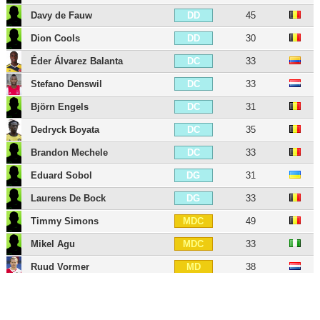
Davy de Fauw
45
DD
Dion Cools
30
DD
Éder Álvarez Balanta
33
DC
Stefano Denswil
33
DC
Björn Engels
31
DC
Dedryck Boyata
35
DC
Brandon Mechele
33
DC
Eduard Sobol
31
DG
Laurens De Bock
33
DG
Timmy Simons
49
MDC
Mikel Agu
33
MDC
Ruud Vormer
38
MD
Claudemir
38
MD
Sander Coopman
31
MOC