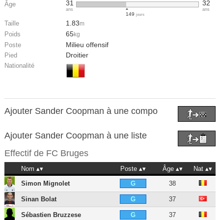
31
32
Âge
ans
ans
149
jours
1.83
Taille
m
65
Poids
kg
Milieu offensif
Poste
Droitier
Pied
Nationalité
Ajouter Sander Coopman à une compo
Ajouter Sander Coopman à une liste
Effectif de
FC Bruges
Nom
Poste
Âge
Nat
Simon Mignolet
38
G
Sinan Bolat
37
G
Sébastien Bruzzese
37
G