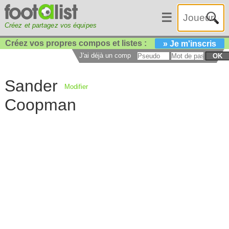
☰
Créez et partagez vos équipes
Créez vos propres compos et listes :
» Je m'inscris
J'ai déjà un compte :
OK
Sander
Modifier
Coopman