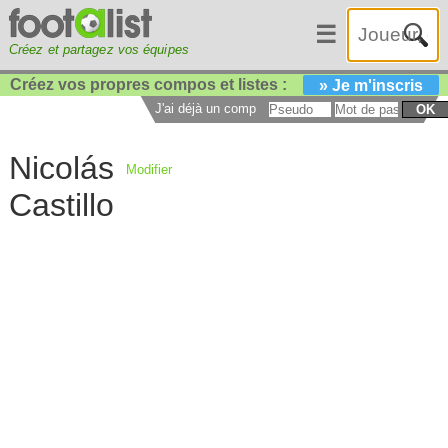
☰
Créez et partagez vos équipes
Créez vos propres compos et listes :
» Je m'inscris
J'ai déjà un compte :
OK
Nicolás
Modifier
Castillo