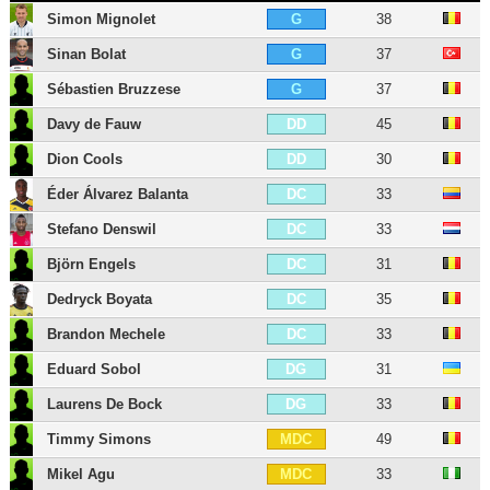
Simon Mignolet
38
G
Sinan Bolat
37
G
Sébastien Bruzzese
37
G
Davy de Fauw
45
DD
Dion Cools
30
DD
Éder Álvarez Balanta
33
DC
Stefano Denswil
33
DC
Björn Engels
31
DC
Dedryck Boyata
35
DC
Brandon Mechele
33
DC
Eduard Sobol
31
DG
Laurens De Bock
33
DG
Timmy Simons
49
MDC
Mikel Agu
33
MDC