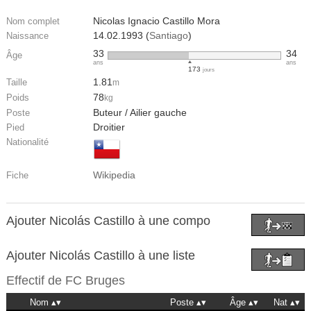
Nicolas Ignacio Castillo Mora
Nom complet
14.02.1993 (
Santiago
)
Naissance
33
34
Âge
ans
ans
173
jours
1.81
Taille
m
78
Poids
kg
Buteur / Ailier gauche
Poste
Droitier
Pied
Nationalité
Wikipedia
Fiche
Ajouter Nicolás Castillo à une compo
Ajouter Nicolás Castillo à une liste
Effectif de
FC Bruges
Nom
Poste
Âge
Nat