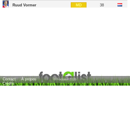
Ruud Vormer
38
MD
Claudemir
38
MD
Sander Coopman
31
MOC
Hans Vanaken
33
MOC
Anthony Limbombe
32
MG
Abdoulaye Diaby
35
AID
Felipe Gedoz
33
AID
Lior Refaelov
40
AID
Contact
À propos
Tuur Dierckx
31
AIG
© Footalist 2026
Crédits
José Izquierdo
34
AIG
Nicolás Castillo
33
BU
25 joueurs