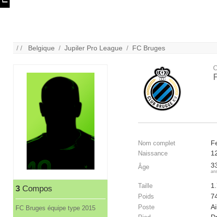
/ /
Belgique
/
Jupiler Pro League
/
FC Bruges
C
F
Nom complet
1
Naissance
3
Âge
an
1
Taille
3
Compos
7
Poids
Ai
Poste
FC Bruges équipe type 2015