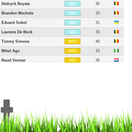
Dedryck Boyata
35
DC
Brandon Mechele
33
DC
Eduard Sobol
31
DG
Laurens De Bock
33
DG
Timmy Simons
49
MDC
Mikel Agu
33
MDC
Ruud Vormer
38
MD
Claudemir
38
MD
Sander Coopman
31
MOC
Hans Vanaken
33
MOC
Anthony Limbombe
32
MG
Abdoulaye Diaby
35
AID
Felipe Gedoz
33
AID
Lior Refaelov
40
AID