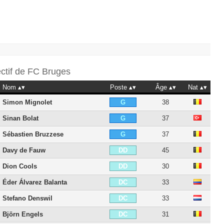
ectif de
FC Bruges
Nom
Poste
Âge
Nat
Simon Mignolet
38
G
Sinan Bolat
37
G
Sébastien Bruzzese
37
G
Davy de Fauw
45
DD
Dion Cools
30
DD
Éder Álvarez Balanta
33
DC
Stefano Denswil
33
DC
Björn Engels
31
DC