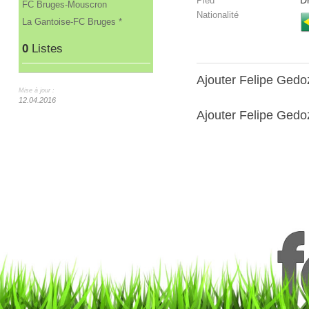
Dr
Pied
FC Bruges-Mouscron
Nationalité
La Gantoise-FC Bruges *
0
Listes
Ajouter Felipe Ged
Mise à jour :
12.04.2016
Ajouter Felipe Gedoz