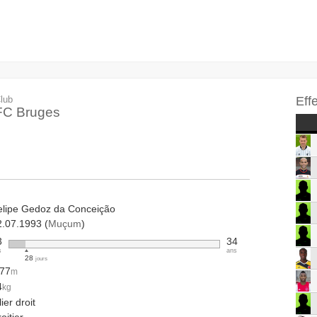
lub
Eff
FC Bruges
elipe Gedoz da Conceição
2.07.1993 (
Muçum
)
3
34
s
ans
28
jours
.77
m
4
kg
lier droit