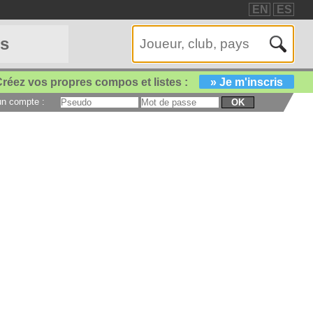
EN
ES
es
réez vos propres compos et listes :
» Je m'inscris
 un compte :
OK