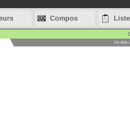
eurs
Compos
List
C
J'ai déjà