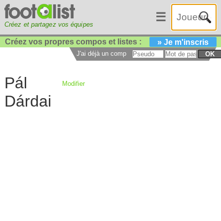
☰
Créez et partagez vos équipes
Créez vos propres compos et listes :
» Je m'inscris
J'ai déjà un compte :
OK
Pál
Modifier
Dárdai