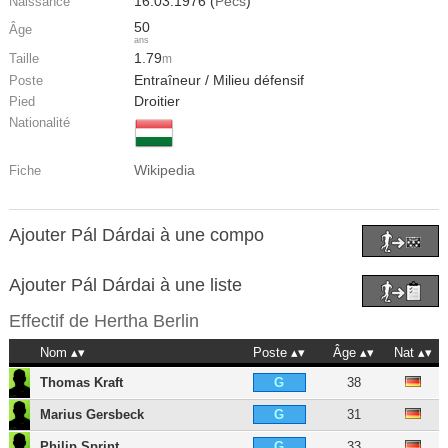
16.03.1976 (
Pécs
)
Naissance
50
Âge
ans
1.79
Taille
m
Entraîneur / Milieu défensif
Poste
Droitier
Pied
Nationalité
Wikipedia
Fiche
Ajouter Pál Dárdai à une compo
Ajouter Pál Dárdai à une liste
Effectif de
Hertha Berlin
Nom
Poste
Âge
Nat
Thomas Kraft
38
G
Marius Gersbeck
31
G
Philip Sprint
33
G