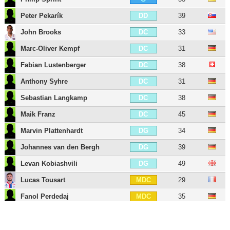
Peter Pekarík
39
DD
John Brooks
33
DC
Marc-Oliver Kempf
31
DC
Fabian Lustenberger
38
DC
Anthony Syhre
31
DC
Sebastian Langkamp
38
DC
Maik Franz
45
DC
Marvin Plattenhardt
34
DG
Johannes van den Bergh
39
DG
Levan Kobiashvili
49
DG
Lucas Tousart
29
MDC
Fanol Perdedaj
35
MDC
Michaël Cuisance
26
MC
Vladimir Darida
35
MC