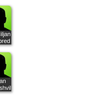
iljan
bred
an
hvili