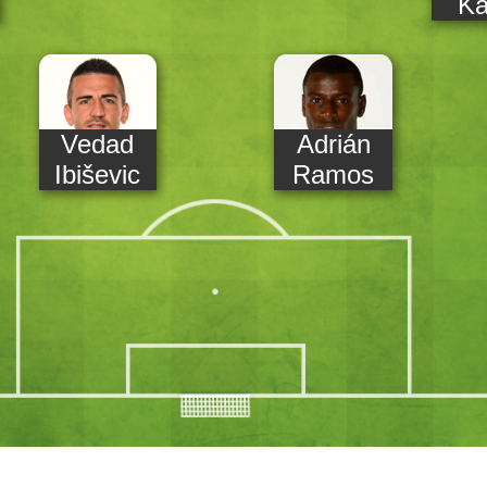
Ka
Vedad
Adrián
Ibiševic
Ramos