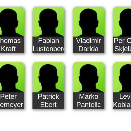
homas
Fabian
Vladimir
Per C
Kraft
Lustenberger
Darida
Skjel
Peter
Patrick
Marko
Lev
iemeyer
Ebert
Pantelic
Kobias