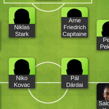
Arne
Niklas
Friedrich
Stark
Capitaine
Pe
dt
Pek
Niko
Pál
Kovac
Dárdai
o
Sal