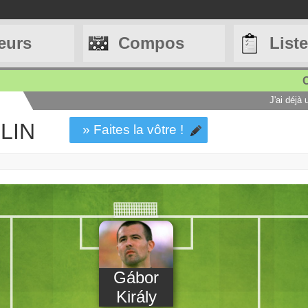
eurs
Compos
List
C
J'ai déjà
LIN
» Faites la vôtre !
Gábor
Király