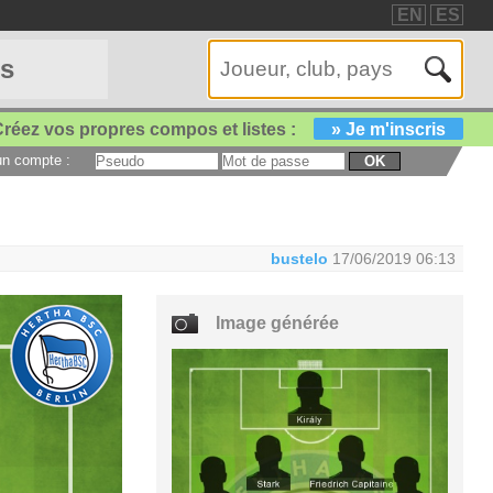
EN
ES
es
réez vos propres compos et listes :
» Je m'inscris
 un compte :
OK
bustelo
17/06/2019 06:13
Image générée