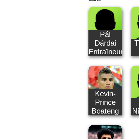
Pál
Dárdai
T
Entraîneur
Kevin-
Prince
Boateng
N