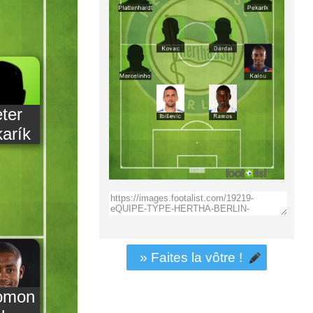
ter
arík
» Faites la vôtre !
omon