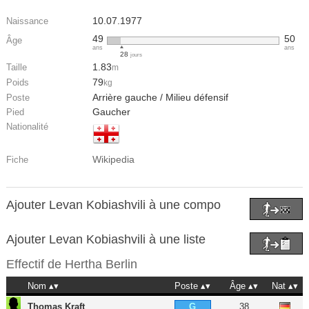
10.07.1977
Naissance
49
50
Âge
ans
ans
28
jours
1.83
Taille
m
79
Poids
kg
Arrière gauche / Milieu défensif
Poste
Gaucher
Pied
Nationalité
Wikipedia
Fiche
Ajouter Levan Kobiashvili à une compo
Ajouter Levan Kobiashvili à une liste
Effectif de
Hertha Berlin
Nom
Poste
Âge
Nat
Thomas Kraft
38
G