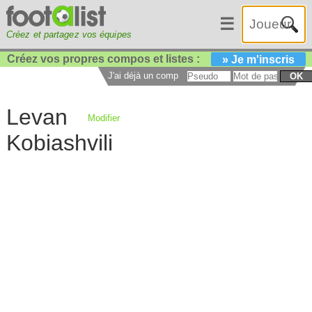
☰
Créez et partagez vos équipes
Créez vos propres compos et listes :
» Je m'inscris
J'ai déjà un compte :
OK
Levan
Modifier
Kobiashvili