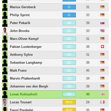
Marius Gersbeck
31
G
Philip Sprint
33
G
Peter Pekarík
39
DD
John Brooks
33
DC
Marc-Oliver Kempf
31
DC
Fabian Lustenberger
38
DC
Anthony Syhre
31
DC
Sebastian Langkamp
38
DC
Maik Franz
45
DC
Marvin Plattenhardt
34
DG
Johannes van den Bergh
39
DG
Levan Kobiashvili
49
DG
Lucas Tousart
29
MDC
Fanol Perdedaj
35
MDC