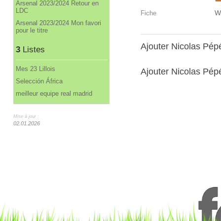
Arsenal 2023/2024 Retour en
LDC
W
Fiche
Arsenal 2023/2024 Mon favori
pour le titre
Ajouter Nicolas Pé
3
Listes
Mes 23 Lillois
Ajouter Nicolas Pépé
Selección África
meilleur equipe real madrid
Mise à jour :
02.01.2026