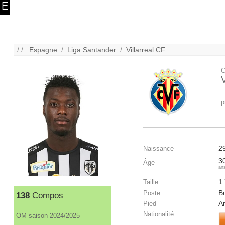
/ /
Espagne
/
Liga Santander
/
Villarreal CF
C
V
p
2
Naissance
3
Âge
an
1
Taille
B
Poste
138
Compos
A
Pied
Nationalité
OM saison 2024/2025