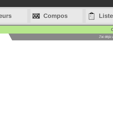
eurs
Compos
List
C
J'ai déjà