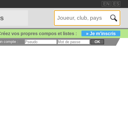
EN
ES
es
réez vos propres compos et listes :
» Je m'inscris
 un compte :
OK