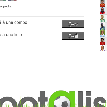
ikipedia
pé à une compo
 à une liste