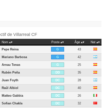
ectif de
Villarreal CF
Nom
Poste
Âge
Nat
Pepe Reina
43
G
Mariano Barbosa
42
G
Arnau Tenas
25
G
Rubén Peña
35
DD
Juan Foyth
28
DC
Raúl Albiol
40
DC
Matteo Gabbia
26
DC
Sofian Chakla
32
DC