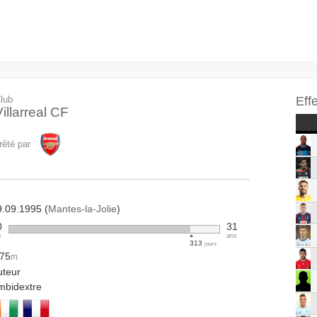
lub
Eff
illarreal CF
rêté par
9.09.1995 (
Mantes-la-Jolie
)
0
31
s
ans
313
jours
.75
m
uteur
mbidextre