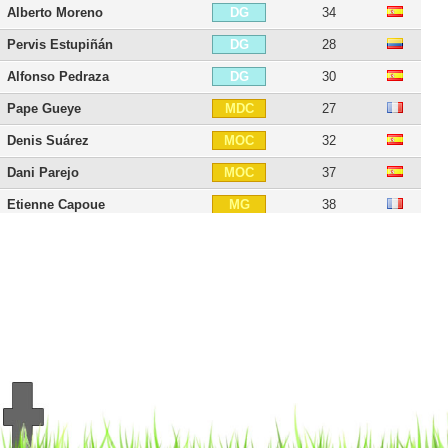
Alberto Moreno
34
DG
Pervis Estupiñán
28
DG
Alfonso Pedraza
30
DG
Pape Gueye
27
MDC
Denis Suárez
32
MOC
Dani Parejo
37
MOC
Etienne Capoue
38
MG
José Luis Morales
39
MG
Take Kubo
25
AID
Samu Chukweze
27
AID
Dani Raba
30
AID
Álex Baena
25
AIG
Boulaye Dia
29
ATT
Nicolas Pépé
30
BU