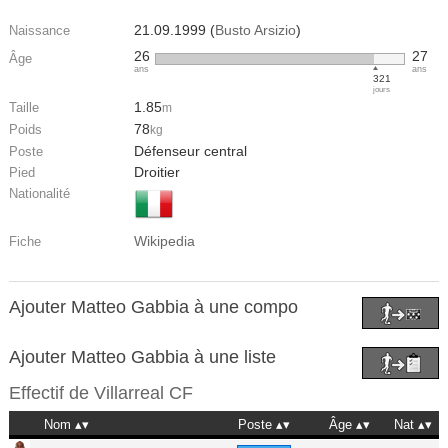
21.09.1999 (
Busto Arsizio
)
Naissance
26
27
Âge
ans
ans
321
jours
1.85
Taille
m
78
Poids
kg
Défenseur central
Poste
Droitier
Pied
Nationalité
Wikipedia
Fiche
Ajouter Matteo Gabbia à une compo
Ajouter Matteo Gabbia à une liste
Effectif de
Villarreal CF
Nom
Poste
Âge
Nat