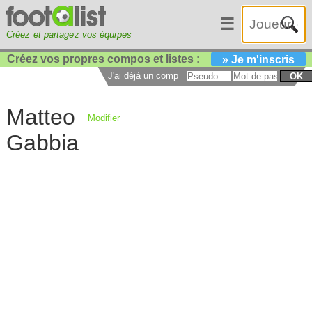
☰
Créez et partagez vos équipes
Créez vos propres compos et listes :
» Je m'inscris
J'ai déjà un compte :
OK
Matteo
Modifier
Gabbia