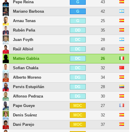
Pepe Reina
43
G
Mariano Barbosa
42
G
Arnau Tenas
25
G
Rubén Peña
35
DD
Juan Foyth
28
DC
Raúl Albiol
40
DC
Matteo Gabbia
26
DC
Sofian Chakla
32
DC
Alberto Moreno
34
DG
Pervis Estupiñán
28
DG
Alfonso Pedraza
30
DG
Pape Gueye
27
MDC
Denis Suárez
32
MOC
Dani Parejo
37
MOC