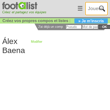
☰
Créez et partagez vos équipes
Créez vos propres compos et listes :
» Je m'inscris
J'ai déjà un compte :
OK
Álex
Modifier
Baena