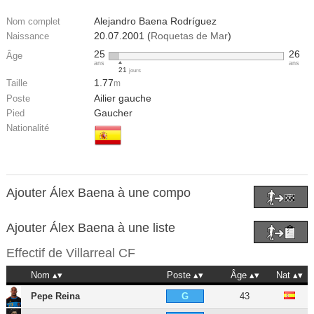
Alejandro Baena Rodríguez
Nom complet
20.07.2001 (
Roquetas de Mar
)
Naissance
25
26
Âge
ans
ans
21
jours
1.77
Taille
m
Ailier gauche
Poste
Gaucher
Pied
Nationalité
Ajouter Álex Baena à une compo
Ajouter Álex Baena à une liste
Effectif de
Villarreal CF
Nom
Poste
Âge
Nat
Pepe Reina
43
G