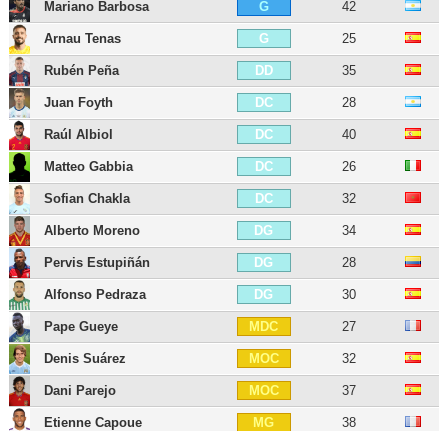
Mariano Barbosa
42
G
Arnau Tenas
25
G
Rubén Peña
35
DD
Juan Foyth
28
DC
Raúl Albiol
40
DC
Matteo Gabbia
26
DC
Sofian Chakla
32
DC
Alberto Moreno
34
DG
Pervis Estupiñán
28
DG
Alfonso Pedraza
30
DG
Pape Gueye
27
MDC
Denis Suárez
32
MOC
Dani Parejo
37
MOC
Etienne Capoue
38
MG