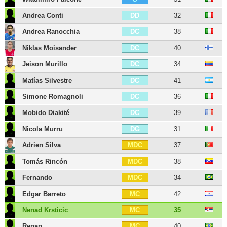
Andrea Conti
32
DD
Andrea Ranocchia
38
DC
Niklas Moisander
40
DC
Jeison Murillo
34
DC
Matías Silvestre
41
DC
Simone Romagnoli
36
DC
Mobido Diakité
39
DC
Nicola Murru
31
DG
Adrien Silva
37
MDC
Tomás Rincón
38
MDC
Fernando
34
MDC
Edgar Barreto
42
MC
Nenad Krsticic
35
MC
Renan
40
MC