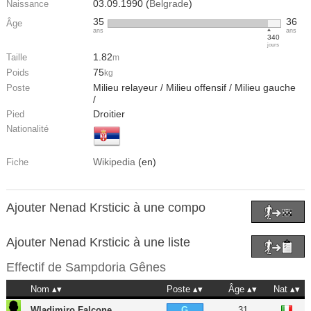
03.09.1990 (
Belgrade
)
Naissance
35
36
Âge
ans
ans
340
jours
1.82
Taille
m
75
Poids
kg
Milieu relayeur / Milieu offensif / Milieu gauche
Poste
/
Droitier
Pied
Nationalité
Wikipedia
(en)
Fiche
Ajouter Nenad Krsticic à une compo
Ajouter Nenad Krsticic à une liste
Effectif de
Sampdoria Gênes
Nom
Poste
Âge
Nat
Wladimiro Falcone
31
G