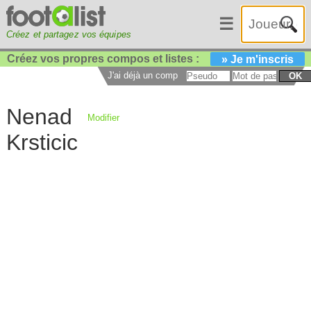
☰
Créez et partagez vos équipes
Créez vos propres compos et listes :
» Je m'inscris
J'ai déjà un compte :
OK
Nenad
Modifier
Krsticic