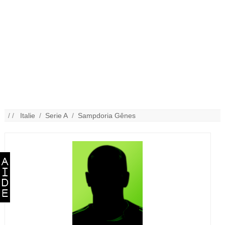
/ /
Italie
/
Serie A
/
Sampdoria Gênes