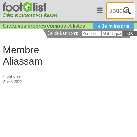
☰
Créez et partagez vos équipes
Créez vos propres compos et listes :
» Je m'inscris
J'ai déjà un compte :
OK
Membre
Aliassam
Profil créé
21/06/2022