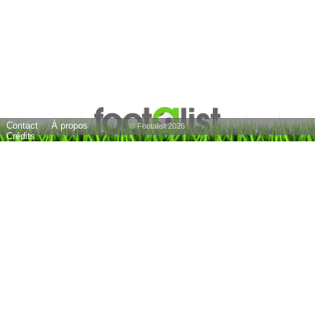
Contact
À propos
© Footalist 2026
Crédits