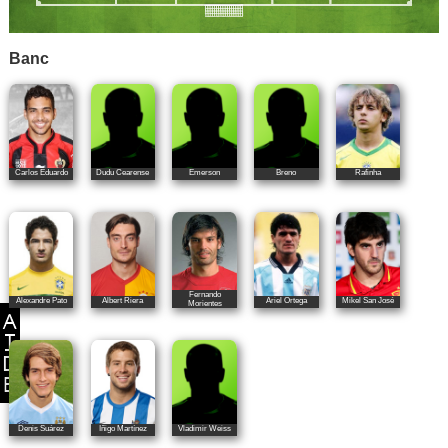
Banc
Carlos Eduardo
Dudu Cearense
Emerson
Breno
Rafinha
Fernando
Alexandre Pato
Albert Riera
Ariel Ortega
Mikel San José
Morientes
Denis Suárez
Iñigo Martínez
Vladimir Weiss