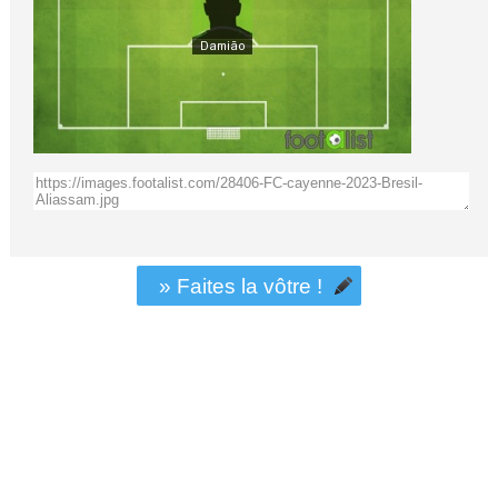
» Faites la vôtre !