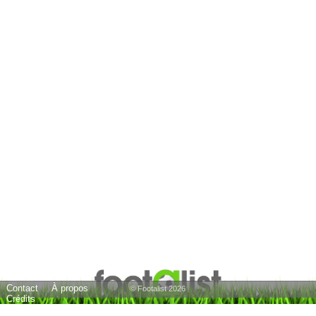
Contact
À propos
© Footalist 2026
Crédits