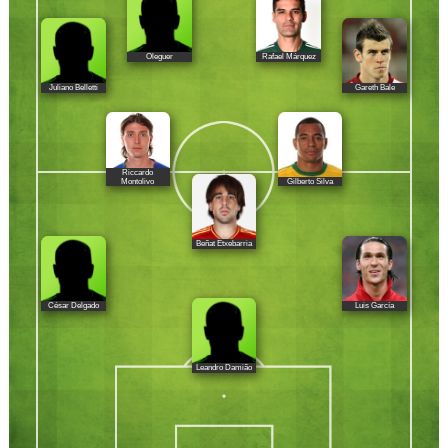
Oleguer
Rafael Márquez
Juliano Belletti
Gareth Bale
Riccardo
Gilberto Silva
Montolivo
Beñat Etxebarria
César Delgado
Luis García
Leandro Damião