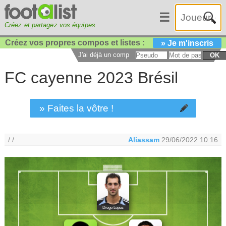
☰
Créez et partagez vos équipes
Créez vos propres compos et listes :
» Je m'inscris
J'ai déjà un compte :
OK
FC cayenne 2023 Brésil
» Faites la vôtre !
/ /
Aliassam
29/06/2022 10:16
Diego López