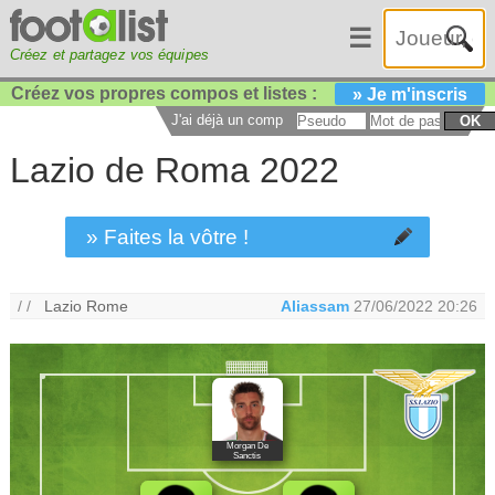
☰
Créez et partagez vos équipes
Créez vos propres compos et listes :
» Je m'inscris
J'ai déjà un compte :
OK
Lazio de Roma 2022
» Faites la vôtre !
/ /
Lazio Rome
Aliassam
27/06/2022 20:26
Morgan De
Sanctis