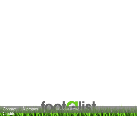
Contact
À propos
© Footalist 2026
Crédits