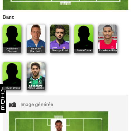
Banc
Alessandro
Emanuele
Giuseppe Rossi
Andrea Cossu
Ricardo van Rhijn
Diamanti
Giaccherini
Flávio Ferreira
Manuel Locatelli
Image générée