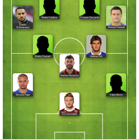
Mattia Caldara
Cristian Zaccardo
Danilo
Manuel Pasqual
D'Ambrosio
Mattia Cassani
Andrea Poli
Antonio Nocerino
Simone Pepe
Fabio Borini
Ciro Immobile