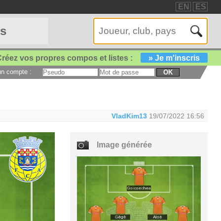
EN
ES
es
réez vos propres compos et listes :
» Je m'inscris
 un compte :
OK
VladKim13
19/07/2022 16:56
Image générée