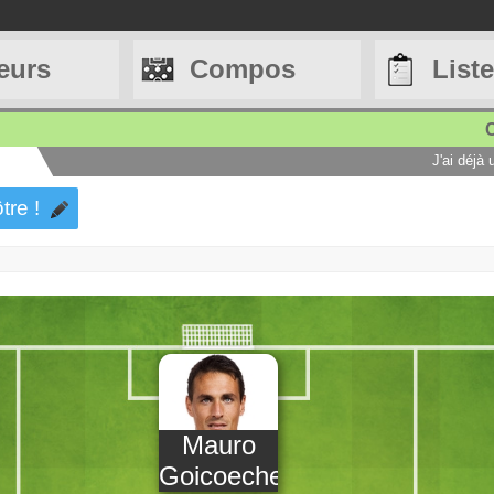
eurs
Compos
List
C
J'ai déjà
tre !
Mauro
Goicoechea