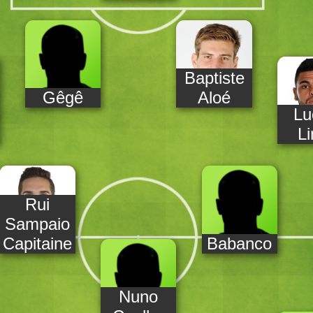
Baptiste
Gêgê
Aloé
Lu
L
Rui
Sampaio
Capitaine
Babanco
Nuno