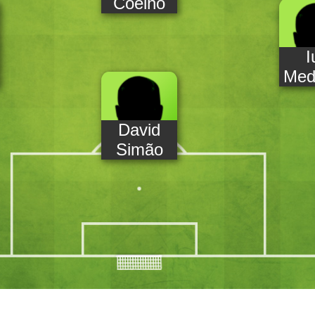
Coelho
I
Med
David
Simão