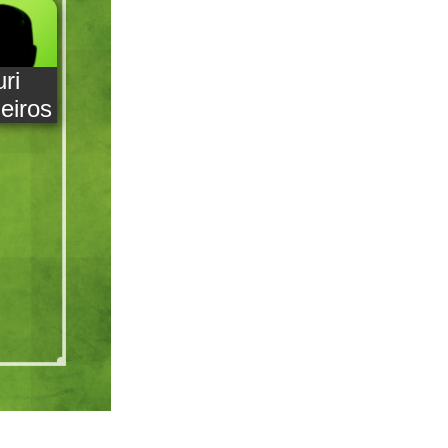
uri
eiros