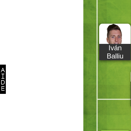
Iván
Balliu