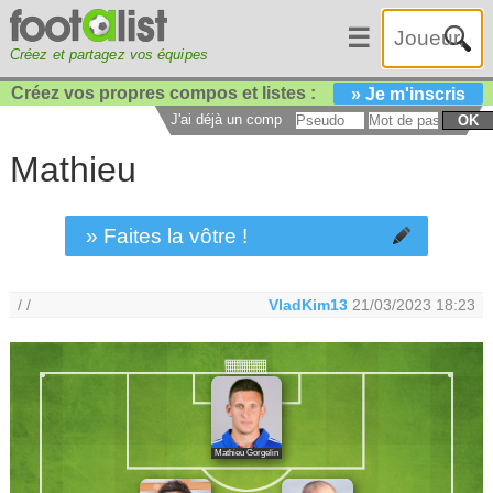
☰
Créez et partagez vos équipes
Créez vos propres compos et listes :
» Je m'inscris
J'ai déjà un compte :
OK
Mathieu
» Faites la vôtre !
/ /
VladKim13
21/03/2023 18:23
Mathieu Gorgelin