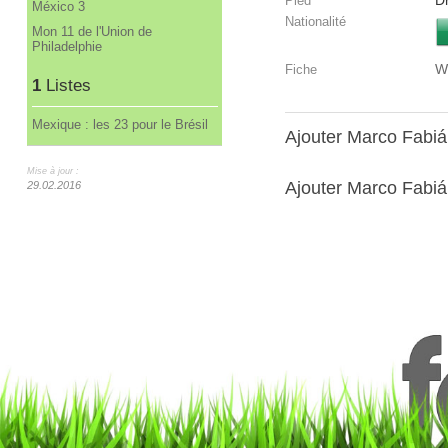
Dr
Pied
México 3
Nationalité
Mon 11 de l'Union de
Philadelphie
W
Fiche
1
Listes
Mexique : les 23 pour le Brésil
Ajouter Marco Fabi
Mise à jour :
Ajouter Marco Fabián
29.02.2016