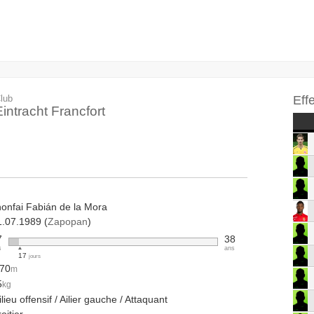
lub
Eff
Eintracht Francfort
honfai Fabián de la Mora
1.07.1989 (
Zapopan
)
7
38
s
ans
17
jours
.70
m
5
kg
lieu offensif / Ailier gauche / Attaquant