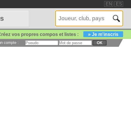
EN
ES
es
réez vos propres compos et listes :
» Je m'inscris
 un compte :
OK