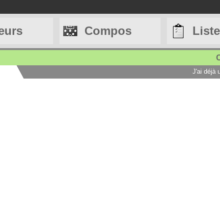
eurs
Compos
List
C
J'ai déjà