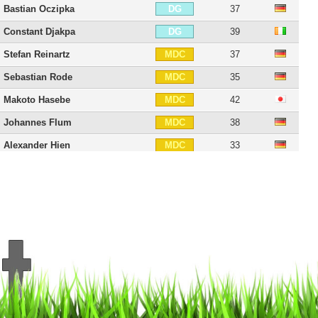
Bastian Oczipka
37
DG
Constant Djakpa
39
DG
Stefan Reinartz
37
MDC
Sebastian Rode
35
MDC
Makoto Hasebe
42
MDC
Johannes Flum
38
MDC
Alexander Hien
33
MDC
Martin Lanig
42
MDC
Slobodan Medojevic
35
MDC
Mahmoud Dahoud
30
MC
Eric Dina Ebimbe
25
MC
Timothy Chandler
36
MD
Stefan Aigner
38
MD
Mario Götze
34
MOC