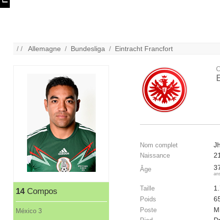
/ /
Allemagne
/
Bundesliga
/
Eintracht Francfort
C
J
Nom complet
2
Naissance
3
Âge
an
1
Taille
14
Compos
6
Poids
Mi
Poste
México 3