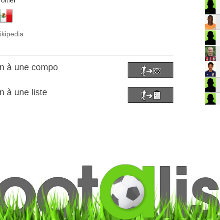
oitier
ikipedia
án à une compo
 à une liste