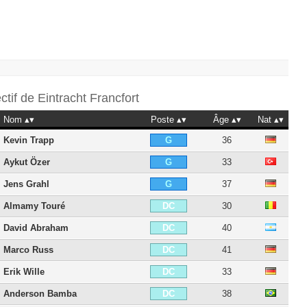
ectif de
Eintracht Francfort
Nom
Poste
Âge
Nat
Kevin Trapp
36
G
Aykut Özer
33
G
Jens Grahl
37
G
Almamy Touré
30
DC
David Abraham
40
DC
Marco Russ
41
DC
Erik Wille
33
DC
Anderson Bamba
38
DC