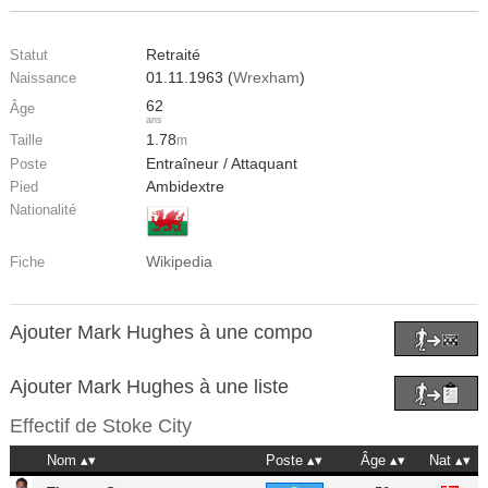
Retraité
Statut
01.11.1963 (
Wrexham
)
Naissance
62
Âge
ans
1.78
Taille
m
Entraîneur / Attaquant
Poste
Ambidextre
Pied
Nationalité
Wikipedia
Fiche
Ajouter Mark Hughes à une compo
Ajouter Mark Hughes à une liste
Effectif de
Stoke City
Nom
Poste
Âge
Nat