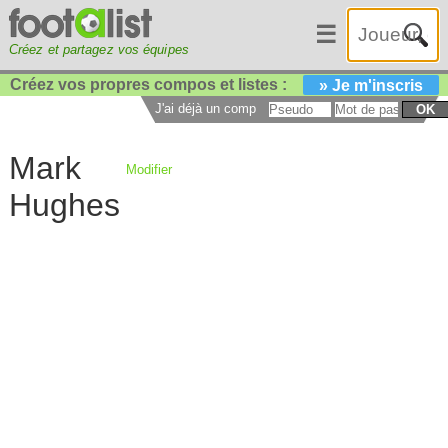
☰
Créez et partagez vos équipes
Créez vos propres compos et listes :
» Je m'inscris
J'ai déjà un compte :
OK
Mark
Modifier
Hughes