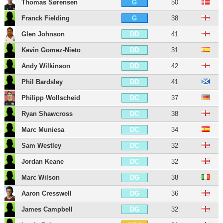
Thomas Sørensen
50
G
Franck Fielding
38
G
Glen Johnson
41
DD
Kevin Gomez-Nieto
31
DD
Andy Wilkinson
42
DD
Phil Bardsley
41
DD
Philipp Wollscheid
37
DC
Ryan Shawcross
38
DC
Marc Muniesa
34
DC
Sam Westley
32
DC
Jordan Keane
32
DC
Marc Wilson
38
DG
Aaron Cresswell
36
DG
James Campbell
32
DG