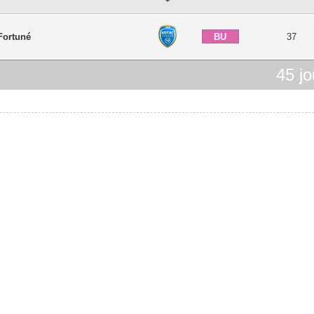
BU
Fortuné
37
45
jo