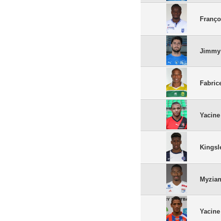
Franço
Jimmy
Fabric
Yacine
Kings
Myzian
Yacin