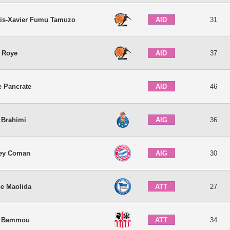
AID
is-Xavier Fumu Tamuzo
31
AID
 Roye
37
AID
e Pancrate
46
AIG
 Brahimi
36
AIG
ley Coman
30
ATT
e Maolida
27
ATT
e Bammou
34