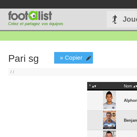
Jou
Créez et partagez vos équipes
Pari sg
» Copier
/ /
^
Nom
Alphon
Benja