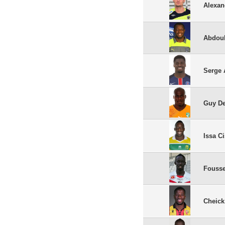
Alexan
Abdoul
Serge 
Guy D
Issa C
Fousse
Cheick