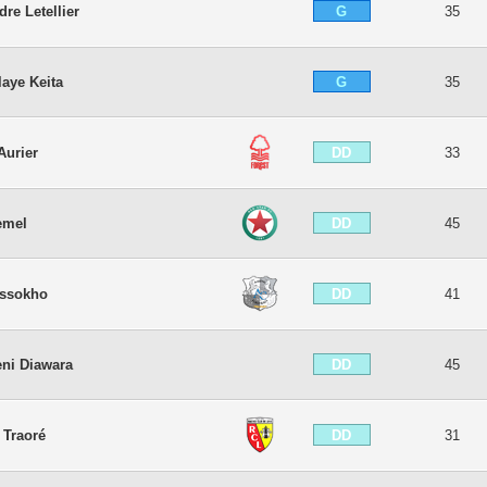
G
dre Letellier
35
G
aye Keita
35
DD
Aurier
33
DD
emel
45
DD
issokho
41
DD
ni Diawara
45
DD
 Traoré
31