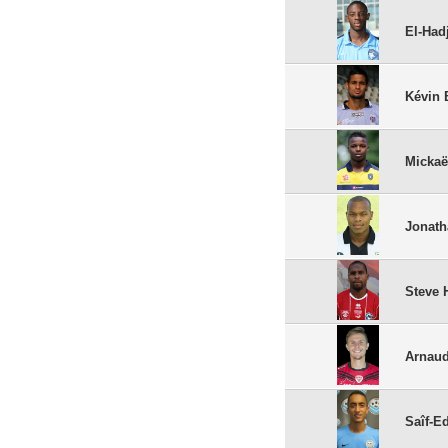
El-Had
Kévin 
Mickaë
Jonath
Steve 
Arnau
Saîf-E