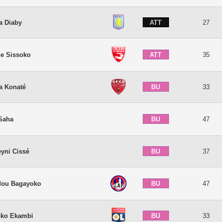
ATT
a Diaby
27
ATT
e Sissoko
35
BU
a Konaté
33
BU
Saha
47
BU
yni Cissé
37
BU
ou Bagayoko
47
BU
oko Ekambi
33