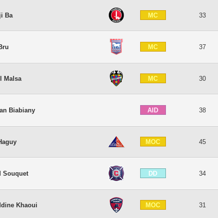
MC
ji Ba
33
MC
Bru
37
MC
l Malsa
30
AID
an Biabiany
38
MOC
Haguy
45
DD
d Souquet
34
MOC
ddine Khaoui
31