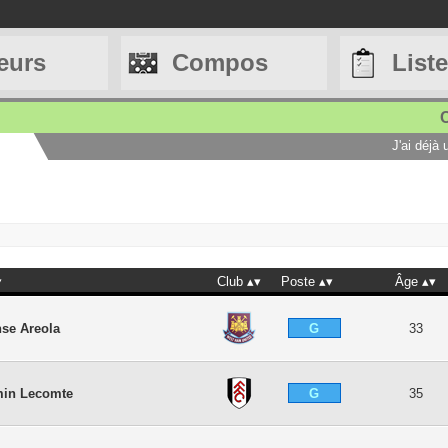
eurs
Compos
List
C
J'ai déjà
Club
Poste
Âge
G
se Areola
33
G
min Lecomte
35