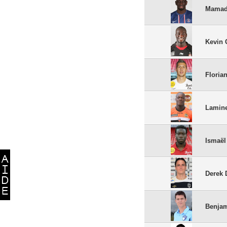
Mamad
Kevin
Floria
Lamin
Ismaël
Derek
Benja