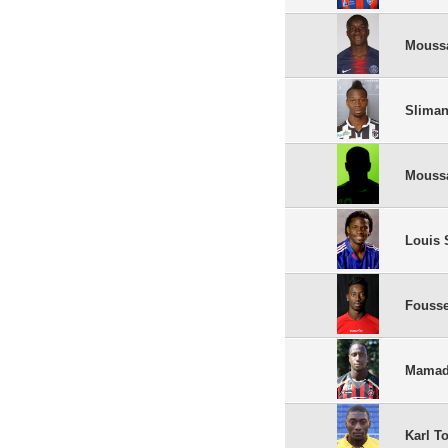
Mouss
Sliman
Mouss
Louis 
Fousse
Mamad
Karl T