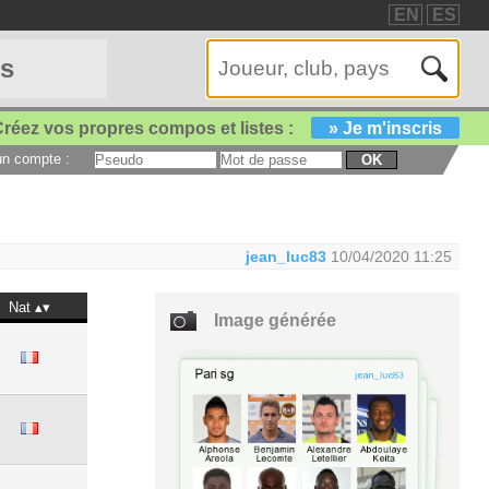
EN
ES
es
réez vos propres compos et listes :
» Je m'inscris
 un compte :
OK
jean_luc83
10/04/2020 11:25
Nat
Image générée