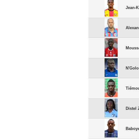
Jean-K
Alexan
Moussa
N'Golo
Tiémo
Distel 
Baboye