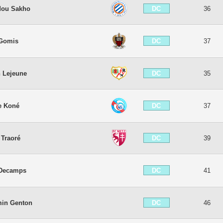
DC
ou Sakho
36
DC
 Gomis
37
DC
n Lejeune
35
DC
e Koné
37
DC
 Traoré
39
DC
 Decamps
41
DC
min Genton
46