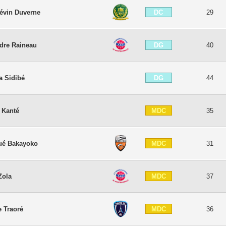
DC
évin Duverne
29
DG
dre Raineau
40
DG
 Sidibé
44
MDC
 Kanté
35
MDC
ué Bakayoko
31
MDC
Zola
37
MDC
 Traoré
36