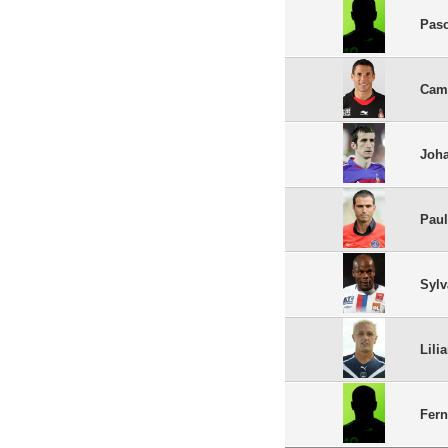
Pas
Cam
Joh
Paul
Sylv
Lili
Fer