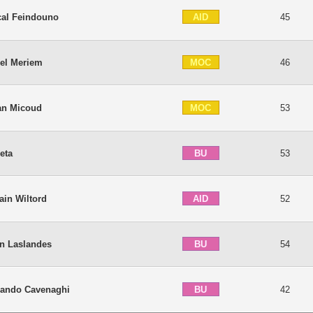
AID
cal Feindouno
45
MOC
el Meriem
46
MOC
an Micoud
53
BU
eta
53
AID
ain Wiltord
52
BU
an Laslandes
54
BU
nando Cavenaghi
42