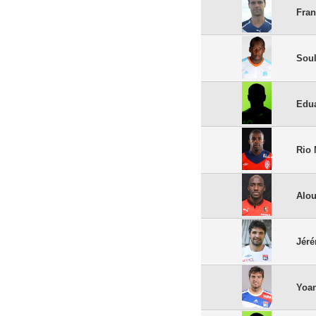
Fran
Sou
Edu
Rio
Alou
Jéré
Yoa