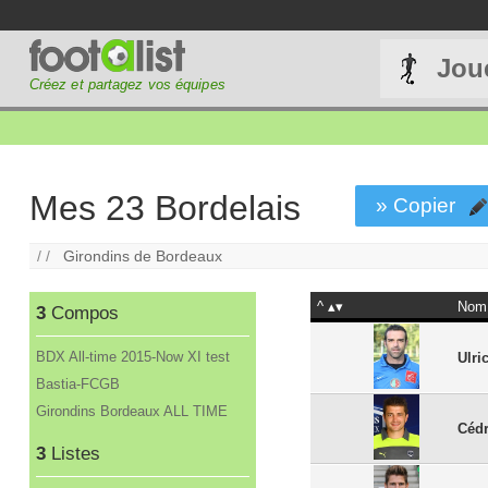
Jou
Créez et partagez vos équipes
Mes 23 Bordelais
» Copier
/ /
Girondins de Bordeaux
^
Nom
3
Compos
BDX All-time 2015-Now XI test
Ulri
Bastia-FCGB
Girondins Bordeaux ALL TIME
Cédr
3
Listes