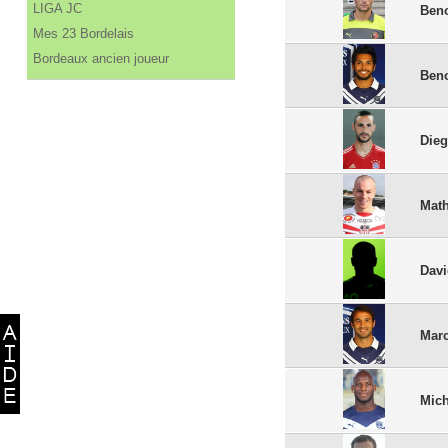
LIGA JC
Beno
Mes 23 Bordelais
Bordeaux ancien joueur
Beno
Dieg
Mat
Dav
Mar
Mich