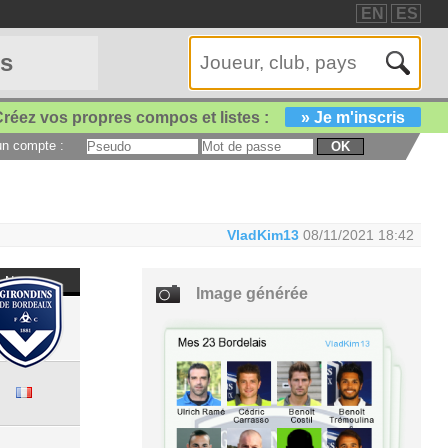
EN
ES
es
réez vos propres compos et listes :
» Je m'inscris
 un compte :
OK
VladKim13
08/11/2021 18:42
Nat
Image générée