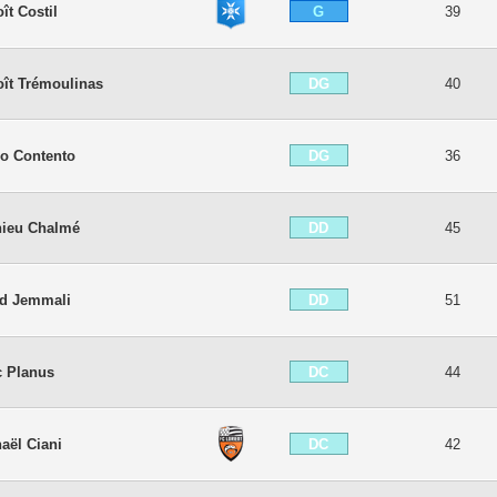
G
ît Costil
39
DG
ît Trémoulinas
40
DG
o Contento
36
DD
hieu Chalmé
45
DD
id Jemmali
51
DC
c Planus
44
DC
aël Ciani
42