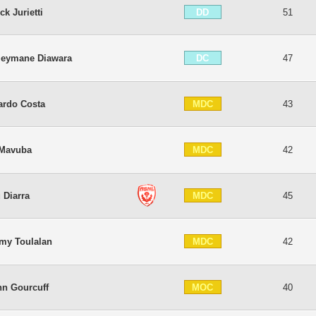
DD
ck Jurietti
51
DC
leymane Diawara
47
MDC
ardo Costa
43
MDC
 Mavuba
42
MDC
 Diarra
45
MDC
my Toulalan
42
MOC
nn Gourcuff
40