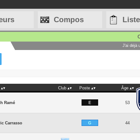
eurs
Compos
List
C
J'ai déjà
Club
Poste
Âge
E
ch Ramé
53
G
ic Carrasso
44