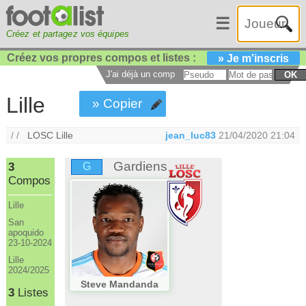
☰
Créez et partagez vos équipes
Créez vos propres compos et listes :
» Je m'inscris
J'ai déjà un compte :
OK
Lille
» Copier
/ /
LOSC Lille
jean_luc83
21/04/2020 21:04
Gardiens
3
G
Compos
Lille
San
apoquido
23-10-2024
Lille
2024/2025
Steve Mandanda
3
Listes