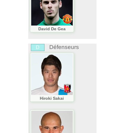
David De Gea
Défenseurs
D
Hiroki Sakai