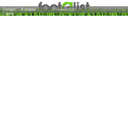
Contact
À propos
© Footalist 2026
Crédits