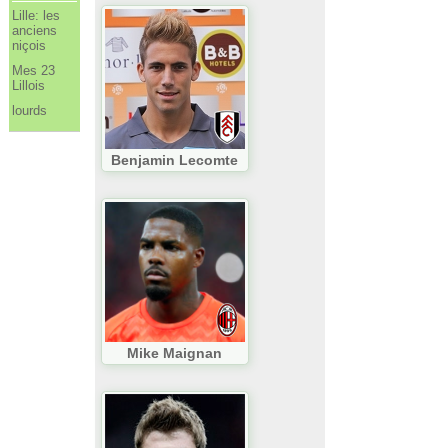
Lille: les
anciens
niçois
Mes 23
Lillois
lourds
Benjamin Lecomte
Mike Maignan