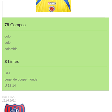
78
Compos
colo
colo
colombia
3
Listes
Lille
Légende coupe monde
U 13-14
Mise à jour :
12.09.2021