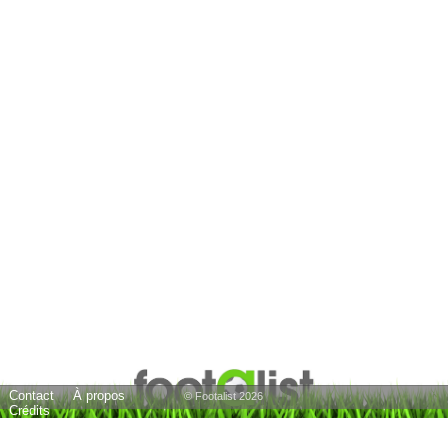
Contact
À propos
© Footalist 2026
Crédits