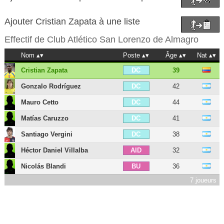
Ajouter Cristian Zapata à une liste
Effectif de
Club Atlético San Lorenzo de Almagro
Nom
Poste
Âge
Nat
Cristian Zapata
39
DC
Gonzalo Rodríguez
42
DC
Mauro Cetto
44
DC
Matías Caruzzo
41
DC
Santiago Vergini
38
DC
Héctor Daniel Villalba
32
AID
Nicolás Blandi
36
BU
7 joueurs