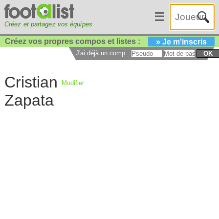
☰
Créez et partagez vos équipes
Créez vos propres compos et listes :
» Je m'inscris
J'ai déjà un compte :
OK
Cristian
Modifier
Zapata