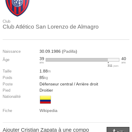
Club
Club Atlético San Lorenzo de Almagro
30.09.1986 (
Padilla
)
Naissance
39
40
Âge
ans
ans
311
jours
1.88
Taille
m
85
Poids
kg
Défenseur central / Arrière droit
Poste
Droitier
Pied
Nationalité
Wikipedia
Fiche
Ajouter Cristian Zapata à une compo