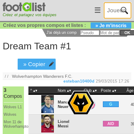
☰
Créez et partagez vos équipes
Créez vos propres compos et listes :
» Je m'inscris
J'ai déjà un compte :
OK
Dream Team #1
» Copier
/ /
Wolverhampton Wanderers F.C.
esteban10400d
29/03/2015 17:26
3
^
Nom
Club
Poste
Âge
Compos
Manuel
G
4
Neuer
Wolves L1
Wolves
Lionel
Mon 11 de
AID
3
Messi
Wolverhampton