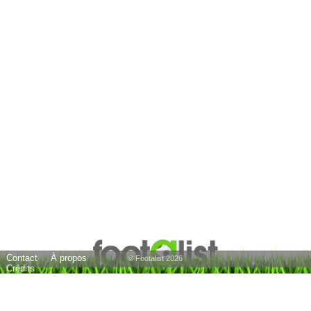
Contact
À propos
© Footalist 2026
Crédits