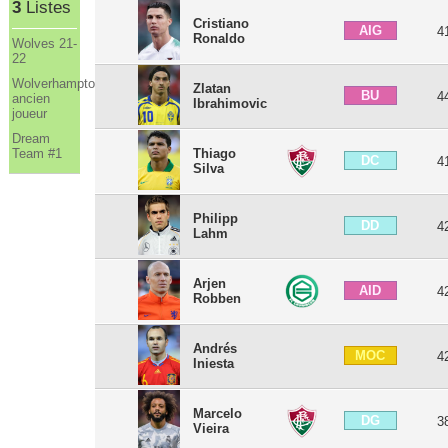
3
Listes
Cristiano
AIG
4
Ronaldo
Wolves 21-
22
Wolverhampton
Zlatan
BU
4
ancien
Ibrahimovic
joueur
Dream
Thiago
Team #1
DC
4
Silva
Philipp
DD
4
Lahm
Arjen
AID
4
Robben
Andrés
MOC
4
Iniesta
Marcelo
DG
3
Vieira