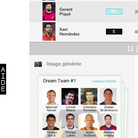
Gerard
DC
3
Piqué
Xavi
E
4
Hernández
11
j
Image générée