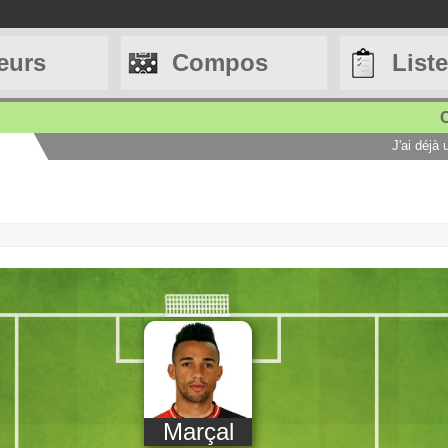
eurs
Compos
List
C
J'ai déjà
Marçal