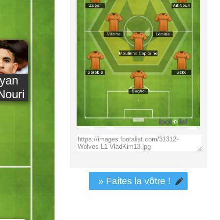
yan
Nouri
» Faites la vôtre !