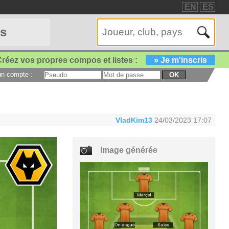
EN
ES
es
réez vos propres compos et listes :
» Je m'inscris
 un compte :
OK
VladKim13
24/03/2023 17:07
Image générée