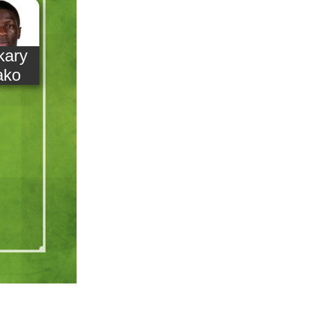
kary
ako