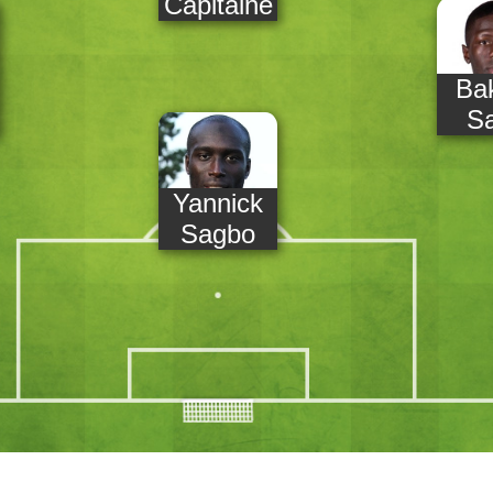
Capitaine
Ba
S
Yannick
Sagbo