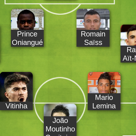
Prince
Romain
Oniangué
Saïss
Ra
Aït-
Mario
Vitinha
Lemina
João
Moutinho