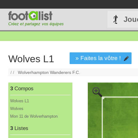
Jou
Créez et partagez vos équipes
Wolves L1
» Faites la vôtre !
/ /
Wolverhampton Wanderers F.C.
3
Compos
Wolves L1
Wolves
Mon 11 de Wolverhampton
3
Listes