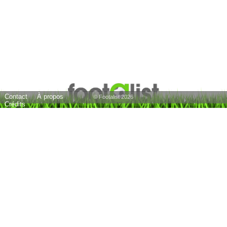
Contact
À propos
© Footalist 2026
Crédits