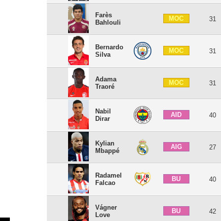
Farès
MOC
31
Bahlouli
Bernardo
MOC
31
Silva
Adama
MOC
31
Traoré
Nabil
AID
40
Dirar
Kylian
AIG
27
Mbappé
Radamel
BU
40
Falcao
Vágner
BU
42
Love