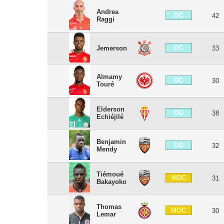
Andrea
DC
42
Raggi
DC
Jemerson
33
Almamy
DC
30
Touré
Elderson
DG
38
Echiéjilé
Benjamin
DG
32
Mendy
Tiémoué
MDC
31
Bakayoko
Thomas
MOC
30
Lemar