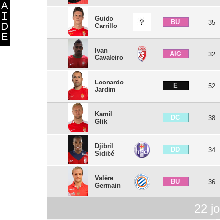
Guido
BU
35
Carrillo
Ivan
AIG
32
Cavaleiro
Leonardo
E
52
Jardim
Kamil
DC
38
Glik
Djibril
DD
34
Sidibé
Valère
BU
36
Germain
22
jo