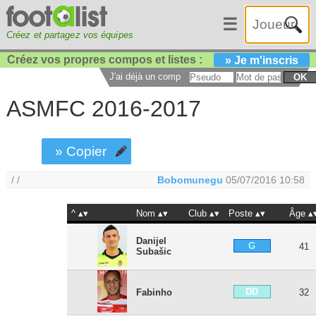
☰
Créez et partagez vos équipes
Créez vos propres compos et listes :
» Je m'inscris
J'ai déjà un compte :
OK
ASMFC 2016-2017
» Copier
/ /
Bobomunegu
05/07/2016 10:58
^
Nom
Club
Poste
Âge
Danijel
G
41
Subašic
DD
Fabinho
32