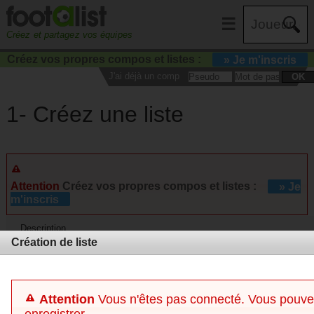
☰
Créez et partagez vos équipes
Créez vos propres compos et listes :
» Je m'inscris
J'ai déjà un compte :
OK
1- Créez une liste
Attention
Créez vos propres compos et listes :
» Je
m'inscris
Description
Création de liste
Commentaires
Attention
Vous n'êtes pas connecté. Vous pouvez