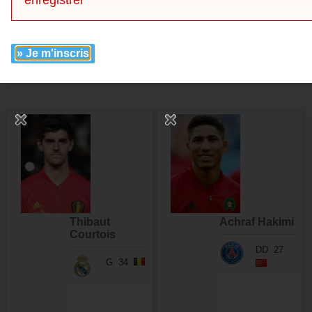
enregistrer
Club
Championnat
Pays
» Je m'inscris
Visuel
Thibaut
Achraf Hakimi
Courtois
DD
27
G
34