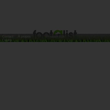
Contact
À propos
© Footalist 2026
Crédits