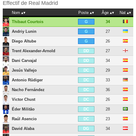
Effectif de
Real Madrid
Nom
Poste
Âge
Nat
Thibaut Courtois
34
G
Andriy Lunin
27
G
Diego Altube
26
G
Trent Alexander-Arnold
27
DD
Dani Carvajal
34
DD
Jesús Vallejo
29
DC
Antonio Rüdiger
33
DC
Nacho Fernández
36
DC
Victor Chust
26
DC
Éder Militão
28
DC
Raúl Asencio
23
DC
David Alaba
34
DG