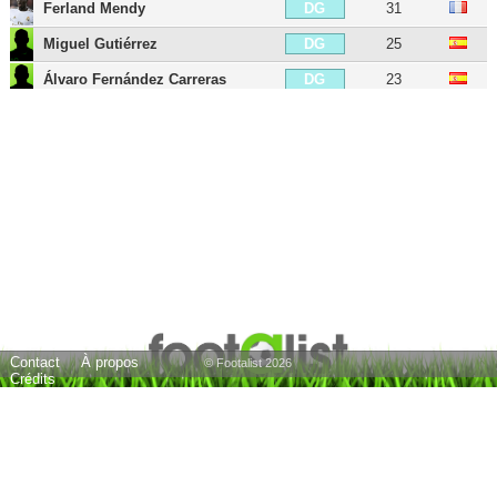
Ferland Mendy
31
DG
Miguel Gutiérrez
25
DG
Álvaro Fernández Carreras
23
DG
Aurélien Tchouaméni
26
MDC
Luka Modric
40
MC
Dani Ceballos
30
MC
Jude Bellingham
23
MC
Eduardo Camavinga
23
MC
Federico Valverde
28
MC
Arda Güler
21
MOC
Contact
À propos
Brahim Díaz
27
MOC
© Footalist 2026
Crédits
Lucas Vázquez
35
AID
Kylian Mbappé
27
AIG
Vinícius Júnior
26
AIG