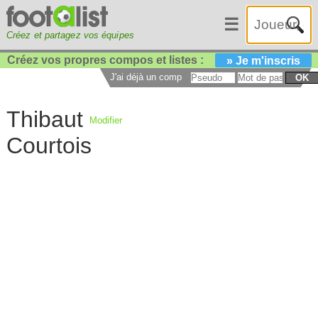
☰
Créez et partagez vos équipes
Créez vos propres compos et listes :
» Je m'inscris
J'ai déjà un compte :
OK
Thibaut
Modifier
Courtois