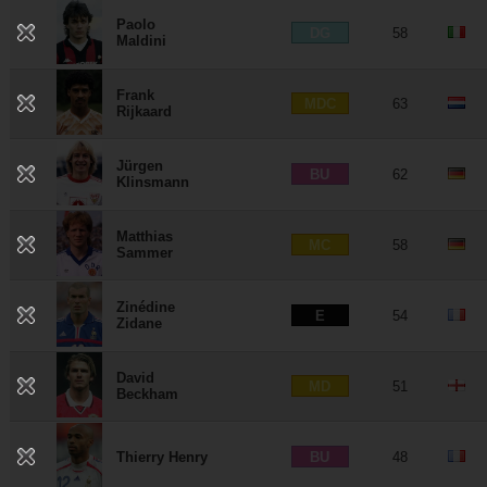
Paolo
DG
58
Maldini
Frank
MDC
63
Rijkaard
Jürgen
BU
62
Klinsmann
Matthias
MC
58
Sammer
Zinédine
E
54
Zidane
David
MD
51
Beckham
BU
Thierry Henry
48