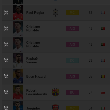
MC
Paul Pogba
33
Cristiano
AIG
41
Ronaldo
Cristiano
AIG
41
Ronaldo
Raphaël
DC
33
Varane
AIG
Eden Hazard
35
Robert
BU
37
Lewandowski
MC
Jorginho
34