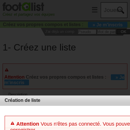
☰
Créez et partagez vos équipes
Créez vos propres compos et listes :
» Je m'inscris
J'ai déjà un compte :
OK
1- Créez une liste
Attention
Créez vos propres compos et listes :
» Je
m'inscris
Description
Création de liste
Commentaires
Attention
Vous n'êtes pas connecté. Vous pouvez