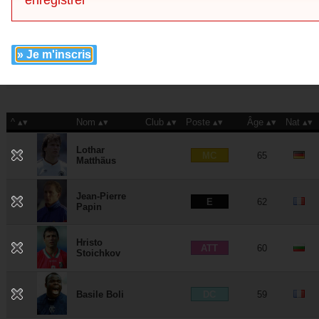
enregistrer
Club
Championnat
Pays
» Je m'inscris
Visuel
^
Nom
Club
Poste
Âge
Nat
Lothar
MC
65
Matthäus
Jean-Pierre
E
62
Papin
Hristo
ATT
60
Stoichkov
DC
Basile Boli
59