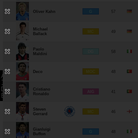
G
Oliver Kahn
57
Michael
MC
49
Ballack
Paolo
DG
58
Maldini
MOC
Deco
48
Cristiano
AIG
41
Ronaldo
Steven
MC
46
Gerrard
Gianluigi
G
48
Buffon