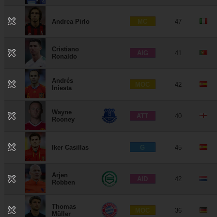
MC
Andrea Pirlo
47
Cristiano
AIG
41
Ronaldo
Andrés
MOC
42
Iniesta
Wayne
ATT
40
Rooney
G
Iker Casillas
45
Arjen
AID
42
Robben
Thomas
MOC
36
Müller