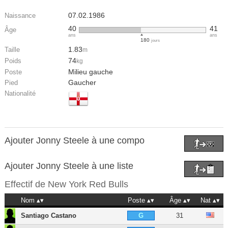
07.02.1986
Naissance
40
41
Âge
ans
ans
180
jours
1.83
Taille
m
74
Poids
kg
Milieu gauche
Poste
Gaucher
Pied
Nationalité
Ajouter Jonny Steele à une compo
Ajouter Jonny Steele à une liste
Effectif de
New York Red Bulls
Nom
Poste
Âge
Nat
Santiago Castano
31
G