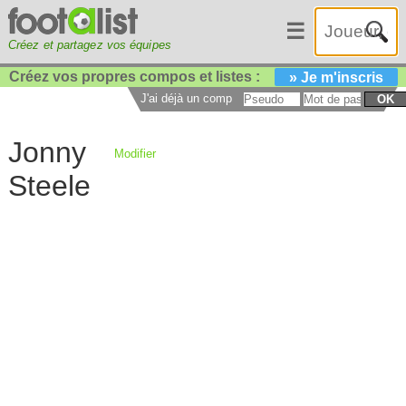
☰
Créez et partagez vos équipes
Créez vos propres compos et listes :
» Je m'inscris
J'ai déjà un compte :
OK
Jonny
Modifier
Steele