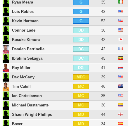
Ryan Meara
35
G
Luis Robles
42
G
Kevin Hartman
52
G
Connor Lade
36
DD
Kosuke Kimura
42
DD
Damien Perrinelle
42
DC
Ibrahim Sekagya
45
DC
Roy Miller
41
DG
Dax McCarty
39
MDC
Tim Cahill
46
MC
Ian Christianson
35
MC
Michael Bustamante
36
MC
Shaun Wright-Phillips
44
MD
Bover
34
MD