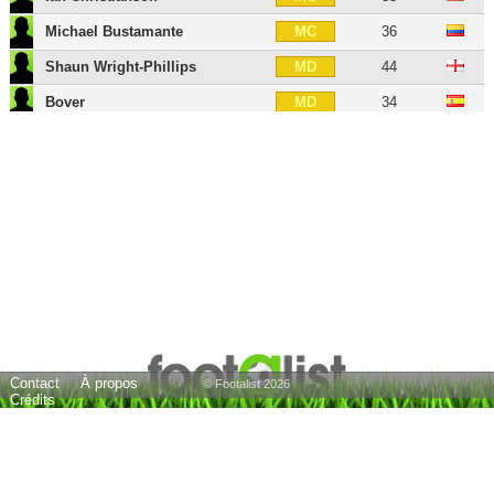
Michael Bustamante
36
MC
Shaun Wright-Phillips
44
MD
Bover
34
MD
Lloyd Sam
41
MD
Marius Obekop
31
MG
Jonny Steele
40
MG
Choupo-Moting
37
BU
Amando Moreno
30
BU
Peguy Luyindula
47
BU
Bradley Wright-Phillips
41
BU
Contact
À propos
Saër Sène
39
BU
© Footalist 2026
Crédits
Andre Akpan
38
BU
24 joueurs