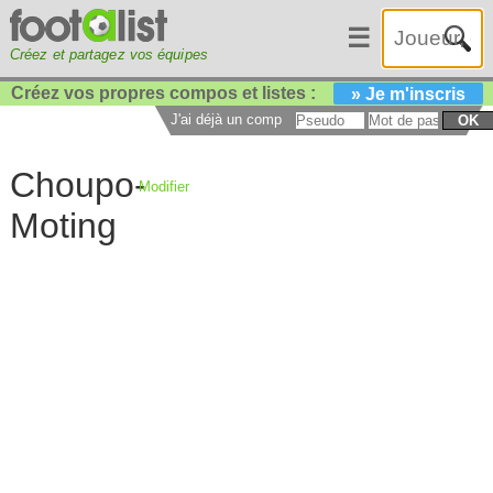
☰
Créez et partagez vos équipes
Créez vos propres compos et listes :
» Je m'inscris
J'ai déjà un compte :
OK
Choupo-
Modifier
Moting