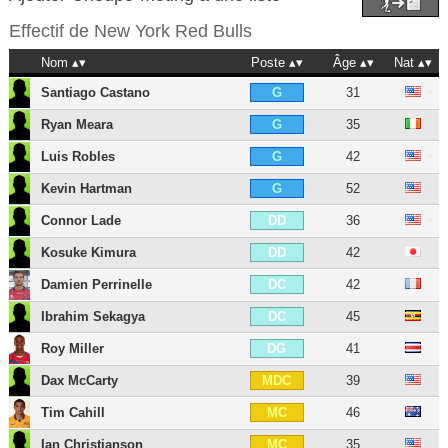
Effectif de
New York Red Bulls
Nom
Poste
Âge
Nat
Santiago Castano
31
G
Ryan Meara
35
G
Luis Robles
42
G
Kevin Hartman
52
G
Connor Lade
36
DD
Kosuke Kimura
42
DD
Damien Perrinelle
42
DC
Ibrahim Sekagya
45
DC
Roy Miller
41
DG
Dax McCarty
39
MDC
Tim Cahill
46
MC
Ian Christianson
35
MC