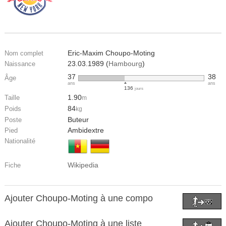
Eric-Maxim Choupo-Moting
Nom complet
23.03.1989 (
Hambourg
)
Naissance
37
38
Âge
ans
ans
136
jours
1.90
Taille
m
84
Poids
kg
Buteur
Poste
Ambidextre
Pied
Nationalité
Wikipedia
Fiche
Ajouter Choupo-Moting à une compo
Ajouter Choupo-Moting à une liste