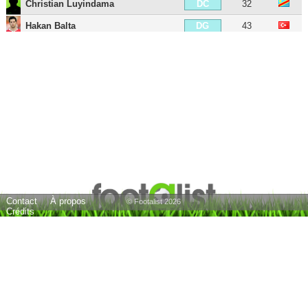
Christian Luyindama
32
DC
Hakan Balta
43
DG
Lionel Carole
35
DG
Lucas Torreira
30
MDC
Mario Lemina
32
MDC
Sérgio Miguel Relvas de Oliveira
44
MC
Yekta Kurtulus
40
MC
Oghenekaro Etebo
30
MC
Selcuk Inan
41
MD
Contact
À propos
Hamit Altintop
43
MD
© Footalist 2026
Crédits
Leroy Sané
30
MOC
Wesley Sneijder
42
MOC
Younès Belhanda
36
MOC
Emre Çolak
35
MG