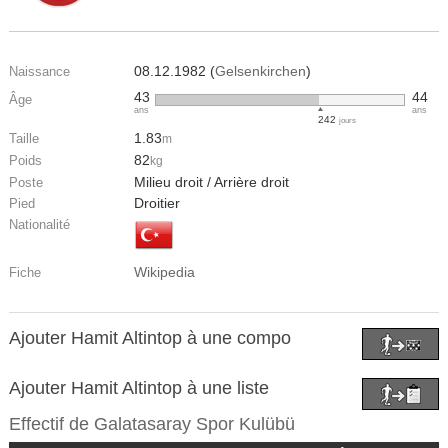
08.12.1982 (
Gelsenkirchen
)
Naissance
43
44
Âge
ans
ans
242
jours
1.83
Taille
m
82
Poids
kg
Milieu droit / Arrière droit
Poste
Droitier
Pied
Nationalité
Wikipedia
Fiche
Ajouter Hamit Altintop à une compo
Ajouter Hamit Altintop à une liste
Effectif de
Galatasaray Spor Kulübü