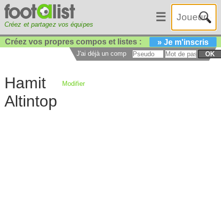
☰
Créez et partagez vos équipes
Créez vos propres compos et listes :
» Je m'inscris
J'ai déjà un compte :
OK
Hamit
Modifier
Altintop