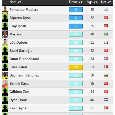
Nom
Poste
Âge
Nat
Fernando Muslera
40
G
Alperen Uysal
32
G
Eray İşcan
35
G
Mariano
40
DD
Léo Dubois
31
DD
Sabri Sarıoğlu
42
DD
Omar Elabdellaoui
34
DD
Elias Jelert
23
DD
Davinson Sánchez
30
DC
Semih Kaya
35
DC
Gökhan Zan
44
DC
Ryan Donk
40
DC
Kaan Ayhan
31
DC