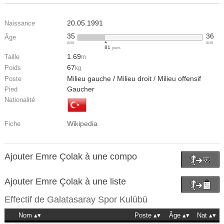
20.05.1991
Naissance
35
36
Âge
ans
ans
81
jours
1.69
Taille
m
67
Poids
kg
Milieu gauche / Milieu droit / Milieu offensif
Poste
Gaucher
Pied
Nationalité
Wikipedia
Fiche
Ajouter Emre Çolak à une compo
Ajouter Emre Çolak à une liste
Effectif de
Galatasaray Spor Kulübü
Nom
Poste
Âge
Nat