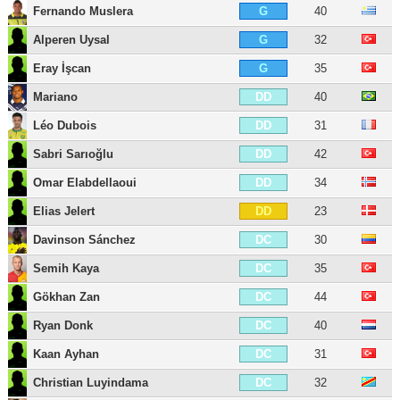
Fernando Muslera
40
G
Alperen Uysal
32
G
Eray İşcan
35
G
Mariano
40
DD
Léo Dubois
31
DD
Sabri Sarıoğlu
42
DD
Omar Elabdellaoui
34
DD
Elias Jelert
23
DD
Davinson Sánchez
30
DC
Semih Kaya
35
DC
Gökhan Zan
44
DC
Ryan Donk
40
DC
Kaan Ayhan
31
DC
Christian Luyindama
32
DC