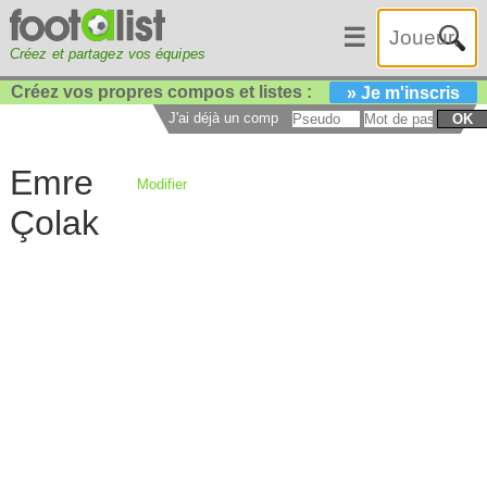
☰
Créez et partagez vos équipes
Créez vos propres compos et listes :
» Je m'inscris
J'ai déjà un compte :
OK
Emre
Modifier
Çolak