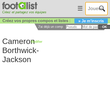
☰
Créez et partagez vos équipes
Créez vos propres compos et listes :
» Je m'inscris
J'ai déjà un compte :
OK
Cameron
Modifier
Borthwick-
Jackson