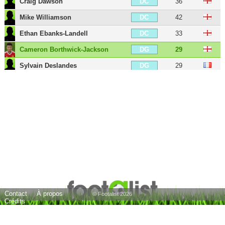
Craig Dawson
36
DC
Mike Williamson
42
DC
Ethan Ebanks-Landell
33
DC
Cameron Borthwick-Jackson
29
DG
Sylvain Deslandes
29
DG
Marçal
37
DG
George Elokobi
40
DG
Rúben Vinagre
27
DG
Rúben Neves
29
MDC
Zeli Ismail
32
MD
Gonçalo Guedes
29
MOC
Pablo Sarabia
34
MOC
Contact
À propos
David Edwards
40
MOC
© Footalist 2026
Crédits
Anthony Forde
32
MG