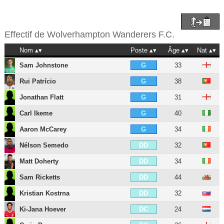
Effectif de
Wolverhampton Wanderers F.C.
Nom
Poste
Âge
Nat
Sam Johnstone
33
G
Rui Patrício
38
G
Jonathan Flatt
31
G
Carl Ikeme
40
G
Aaron McCarey
34
G
Nélson Semedo
32
DD
Matt Doherty
34
DD
Sam Ricketts
44
DD
Kristian Kostrna
32
DD
Ki-Jana Hoever
24
DC