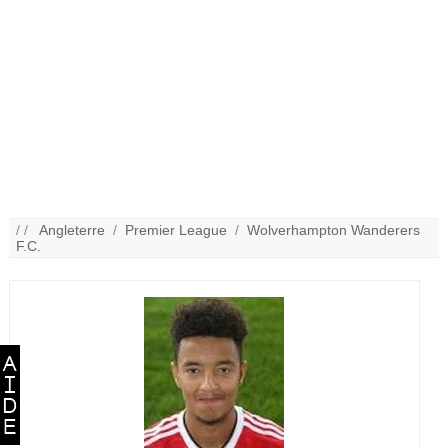
/ /
Angleterre
/
Premier League
/
Wolverhampton Wanderers
F.C.