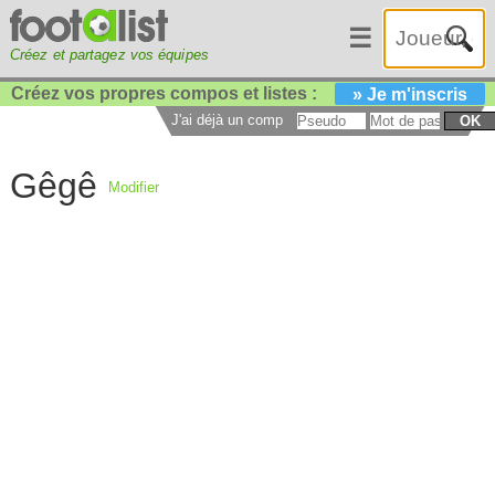
☰
Créez et partagez vos équipes
Créez vos propres compos et listes :
» Je m'inscris
J'ai déjà un compte :
OK
Gêgê
Modifier