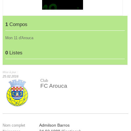
1
Compos
Mon 11 d'Arouca
0
Listes
Mise à jour :
25.02.2016
Club
FC Arouca
Admilson Barros
Nom complet