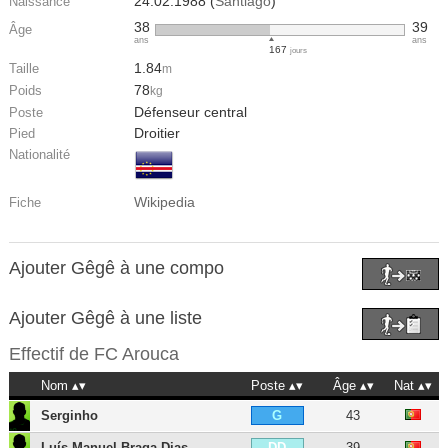
24.02.1988 (
Santiago
)
Naissance
38
39
Âge
ans
ans
167
jours
1.84
Taille
m
78
Poids
kg
Défenseur central
Poste
Droitier
Pied
Nationalité
Wikipedia
Fiche
Ajouter Gêgê à une compo
Ajouter Gêgê à une liste
Effectif de
FC Arouca
Nom
Poste
Âge
Nat
Serginho
43
G
Luís Manuel Braga Dias
39
DD