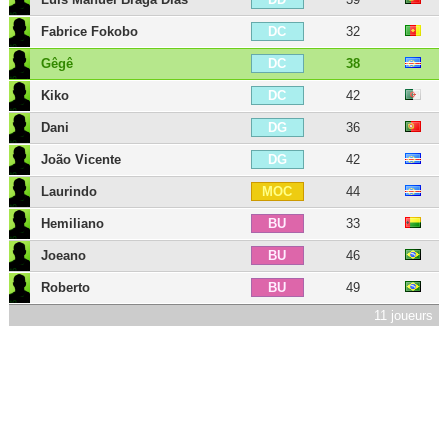
Fabrice Fokobo
32
DC
Gêgê
38
DC
Kiko
42
DC
Dani
36
DG
João Vicente
42
DG
Laurindo
44
MOC
Hemiliano
33
BU
Joeano
46
BU
Roberto
49
BU
11 joueurs