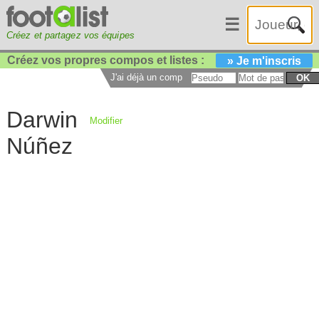
☰
Créez et partagez vos équipes
Créez vos propres compos et listes :
» Je m'inscris
J'ai déjà un compte :
OK
Darwin
Modifier
Núñez