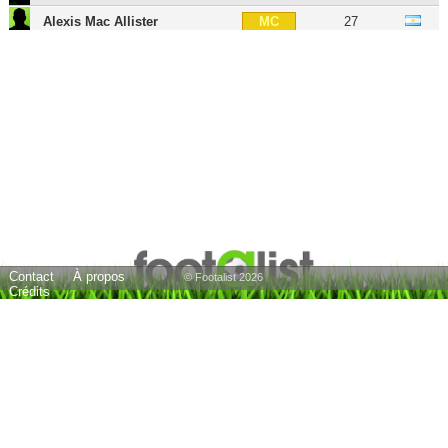
Alexis Mac Allister
27
MC
Thiago Alcântara
35
MOC
Roberto Firmino
34
MOC
Florian Wirtz
23
MOC
Dominik Szoboszlai
25
MG
Daniel Sturridge
36
AID
Lazar Markovic
32
AID
Mohamed Salah
34
AID
Contact
À propos
Takumi Minamino
31
AIG
© Footalist 2026
Crédits
Cody Gakpo
27
AIG
Federico Chiesa
28
ATT
Hugo Ekitike
24
BU
Jordon Ibe
30
BU
Samed Yesil
32
BU