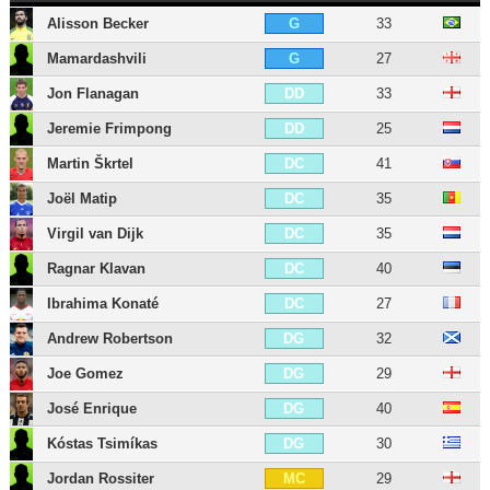
Alisson Becker
33
G
Mamardashvili
27
G
Jon Flanagan
33
DD
Jeremie Frimpong
25
DD
Martin Škrtel
41
DC
Joël Matip
35
DC
Virgil van Dijk
35
DC
Ragnar Klavan
40
DC
Ibrahima Konaté
27
DC
Andrew Robertson
32
DG
Joe Gomez
29
DG
José Enrique
40
DG
Kóstas Tsimíkas
30
DG
Jordan Rossiter
29
MC