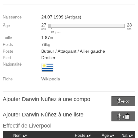
24.07.1999 (
Artigas
)
Naissance
27
28
Âge
ans
ans
15
jours
1.87
Taille
m
78
Poids
kg
Buteur / Attaquant / Ailier gauche
Poste
Droitier
Pied
Nationalité
Wikipedia
Fiche
Ajouter Darwin Núñez à une compo
Ajouter Darwin Núñez à une liste
Effectif de
Liverpool
Nom
Poste
Âge
Nat