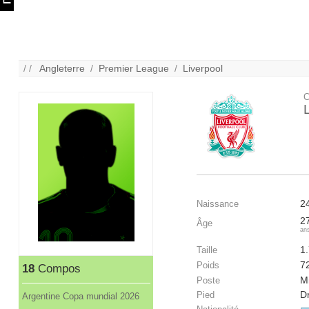
/ /
Angleterre
/
Premier League
/
Liverpool
C
2
Naissance
2
Âge
an
1
Taille
7
Poids
18
Compos
Mi
Poste
Dr
Pied
Argentine Copa mundial 2026