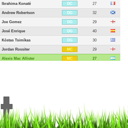
Ibrahima Konaté
27
DC
Andrew Robertson
32
DG
Joe Gomez
29
DG
José Enrique
40
DG
Kóstas Tsimíkas
30
DG
Jordan Rossiter
29
MC
Alexis Mac Allister
27
MC
Thiago Alcântara
35
MOC
Roberto Firmino
34
MOC
Florian Wirtz
23
MOC
Dominik Szoboszlai
25
MG
Daniel Sturridge
36
AID
Lazar Markovic
32
AID
Mohamed Salah
34
AID