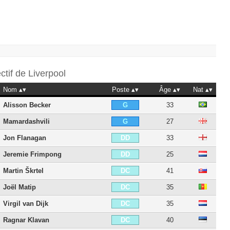
ectif de
Liverpool
Nom
Poste
Âge
Nat
Alisson Becker
33
G
Mamardashvili
27
G
Jon Flanagan
33
DD
Jeremie Frimpong
25
DD
Martin Škrtel
41
DC
Joël Matip
35
DC
Virgil van Dijk
35
DC
Ragnar Klavan
40
DC