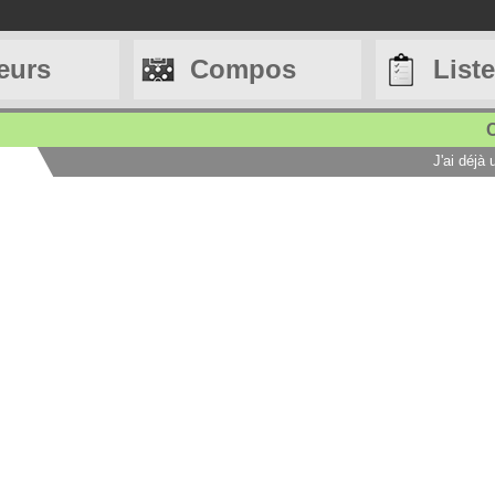
eurs
Compos
List
C
J'ai déjà