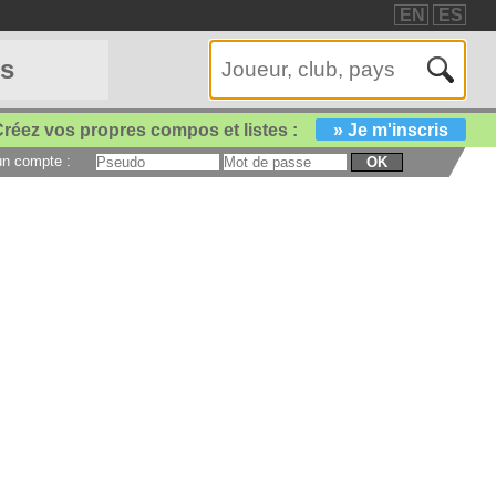
EN
ES
es
réez vos propres compos et listes :
» Je m'inscris
 un compte :
OK