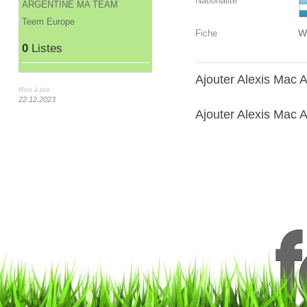
Nationalité
ARGENTINE MA TEAM
Teem Europe
W
Fiche
0
Listes
Ajouter Alexis Mac A
Mise à jour :
22.12.2023
Ajouter Alexis Mac Al