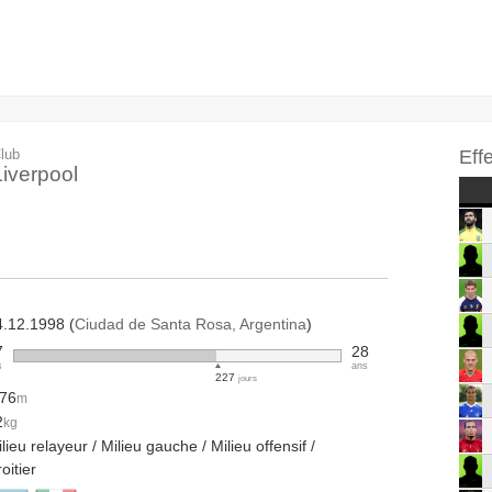
lub
Eff
Liverpool
4.12.1998 (
Ciudad de Santa Rosa, Argentina
)
7
28
s
ans
227
jours
.76
m
2
kg
lieu relayeur / Milieu gauche / Milieu offensif /
oitier